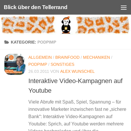
Blick über den Tellerrand
Unter dem Inhalt
KATEGORIE:
PODPIMP
ALLGEMEIN
/
BRAINFOOD
/
MECHANIKEN
/
PODPIMP
/
SONSTIGES
26.03.2011
VON
ALEX WUNSCHEL
Interaktive Video-Kampagnen auf
Youtube
Viele Abrufe mit Spaß, Spiel, Spannung – für
innovative Marketer inzwischen fast ne „sichere
Bank“: Interaktive Video-Kampagnen auf
Youtube: Sprich, auf Youtube werden mehrere