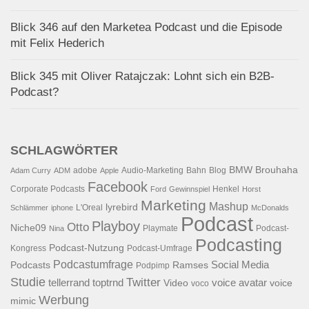
Blick 346 auf den Marketea Podcast und die Episode
mit Felix Hederich
Blick 345 mit Oliver Ratajczak: Lohnt sich ein B2B-
Podcast?
SCHLAGWÖRTER
BMW
Brouhaha
adobe
Audio-Marketing
Bahn
Blog
Adam Curry
ADM
Apple
Facebook
Corporate Podcasts
Henkel
Ford
Gewinnspiel
Horst
Marketing
Mashup
lyrebird
L'Oreal
Schlämmer
iphone
McDonalds
Podcast
Playboy
Otto
Niche09
Playmate
Podcast-
Nina
Podcasting
Podcast-Nutzung
Kongress
Podcast-Umfrage
Podcastumfrage
Social Media
Podcasts
Ramses
Podpimp
Studie
Twitter
tellerrand
toptrnd
voice avatar
Video
voice
voco
Werbung
mimic