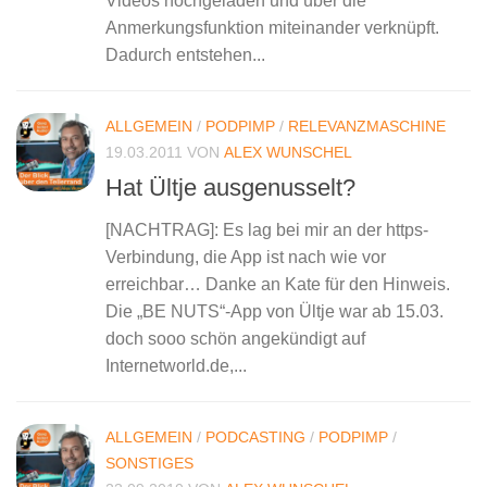
Videos hochgeladen und über die
Anmerkungsfunktion miteinander verknüpft.
Dadurch entstehen...
ALLGEMEIN
/
PODPIMP
/
RELEVANZMASCHINE
19.03.2011
VON
ALEX WUNSCHEL
Hat Ültje ausgenusselt?
[NACHTRAG]: Es lag bei mir an der https-
Verbindung, die App ist nach wie vor
erreichbar… Danke an Kate für den Hinweis.
Die „BE NUTS“-App von Ültje war ab 15.03.
doch sooo schön angekündigt auf
Internetworld.de,...
ALLGEMEIN
/
PODCASTING
/
PODPIMP
/
SONSTIGES