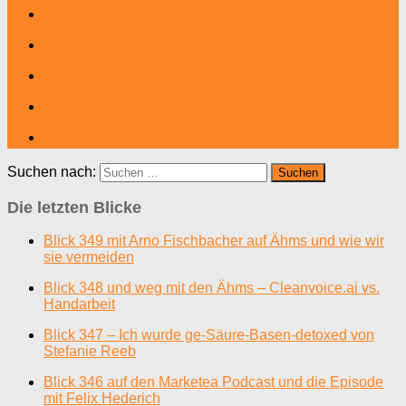
Suchen nach:
Die letzten Blicke
Blick 349 mit Arno Fischbacher auf Ähms und wie wir
sie vermeiden
Blick 348 und weg mit den Ähms – Cleanvoice.ai vs.
Handarbeit
Blick 347 – Ich wurde ge-Säure-Basen-detoxed von
Stefanie Reeb
Blick 346 auf den Marketea Podcast und die Episode
mit Felix Hederich