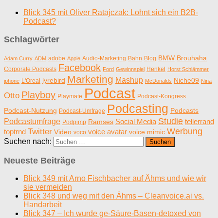
Blick 345 mit Oliver Ratajczak: Lohnt sich ein B2B-
Podcast?
Schlagwörter
BMW
Brouhaha
adobe
Audio-Marketing
Bahn
Blog
Adam Curry
ADM
Apple
Facebook
Corporate Podcasts
Henkel
Ford
Gewinnspiel
Horst Schlämmer
Marketing
Mashup
lyrebird
Niche09
L'Oreal
iphone
McDonalds
Nina
Podcast
Playboy
Otto
Playmate
Podcast-Kongress
Podcasting
Podcast-Nutzung
Podcasts
Podcast-Umfrage
Studie
Podcastumfrage
Social Media
tellerrand
Ramses
Podpimp
Werbung
Twitter
toptrnd
voice avatar
Video
voice mimic
voco
Suchen nach:
Neueste Beiträge
Blick 349 mit Arno Fischbacher auf Ähms und wie wir
sie vermeiden
Blick 348 und weg mit den Ähms – Cleanvoice.ai vs.
Handarbeit
Blick 347 – Ich wurde ge-Säure-Basen-detoxed von