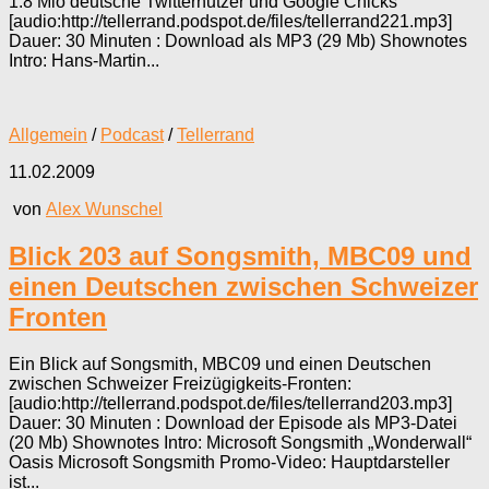
1.8 Mio deutsche Twitternutzer und Google Chicks
[audio:http://tellerrand.podspot.de/files/tellerrand221.mp3]
Dauer: 30 Minuten : Download als MP3 (29 Mb) Shownotes
Intro: Hans-Martin...
Allgemein
/
Podcast
/
Tellerrand
11.02.2009
von
Alex Wunschel
Blick 203 auf Songsmith, MBC09 und
einen Deutschen zwischen Schweizer
Fronten
Ein Blick auf Songsmith, MBC09 und einen Deutschen
zwischen Schweizer Freizügigkeits-Fronten:
[audio:http://tellerrand.podspot.de/files/tellerrand203.mp3]
Dauer: 30 Minuten : Download der Episode als MP3-Datei
(20 Mb) Shownotes Intro: Microsoft Songsmith „Wonderwall“
Oasis Microsoft Songsmith Promo-Video: Hauptdarsteller
ist...