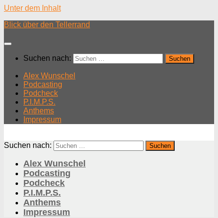
Unter dem Inhalt
Blick über den Tellerrand
Suchen nach:
Alex Wunschel
Podcasting
Podcheck
P.I.M.P.S.
Anthems
Impressum
Suchen nach:
Alex Wunschel
Podcasting
Podcheck
P.I.M.P.S.
Anthems
Impressum