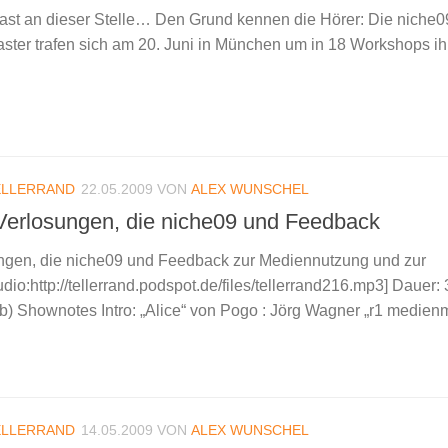
ast an dieser Stelle… Den Grund kennen die Hörer: Die niche0
ter trafen sich am 20. Juni in München um in 18 Workshops ih
ELLERRAND
22.05.2009
VON
ALEX WUNSCHEL
 Verlosungen, die niche09 und Feedback
ungen, die niche09 und Feedback zur Mediennutzung und zur
io:http://tellerrand.podspot.de/files/tellerrand216.mp3] Dauer:
) Shownotes Intro: „Alice“ von Pogo : Jörg Wagner „r1 medienm
ELLERRAND
14.05.2009
VON
ALEX WUNSCHEL