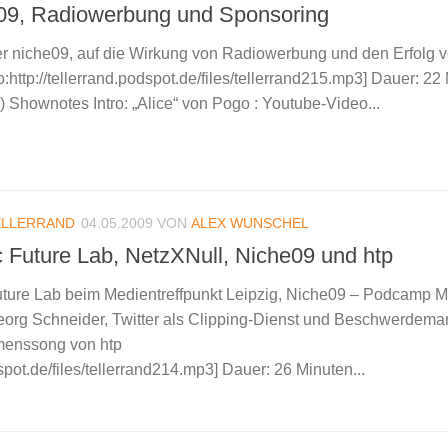
e09, Radiowerbung und Sponsoring
der niche09, auf die Wirkung von Radiowerbung und den Erfolg 
http://tellerrand.podspot.de/files/tellerrand215.mp3] Dauer: 22 
Shownotes Intro: „Alice“ von Pogo : Youtube-Video...
ELLERRAND
04.05.2009
VON
ALEX WUNSCHEL
c Future Lab, NetzXNull, Niche09 und htp
Future Lab beim Medientreffpunkt Leipzig, Niche09 – Podcamp 
org Schneider, Twitter als Clipping-Dienst und Beschwerdem
menssong von htp
dspot.de/files/tellerrand214.mp3] Dauer: 26 Minuten...