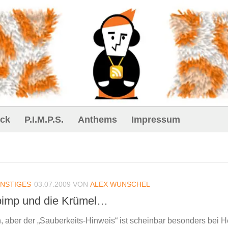
ck
P.I.M.P.S.
Anthems
Impressum
NSTIGES
03.07.2009
VON
ALEX WUNSCHEL
dpimp und die Krümel…
len, aber der „Sauberkeits-Hinweis“ ist scheinbar besonders bei 