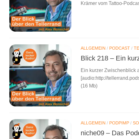
Krämer vom Tattoo-Podca
ALLGEMEIN
/
PODCAST
/
T
Blick 218 – Ein ku
Ein kurzer Zwischenblick 
[audio:http://tellerrand.p
(16 Mb)
ALLGEMEIN
/
PODPIMP
/
SO
niche09 – Das Pod