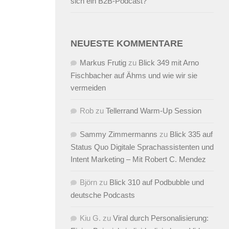
sich ein B2B-Podcast?
NEUESTE KOMMENTARE
Markus Frutig
zu
Blick 349 mit Arno
Fischbacher auf Ähms und wie wir sie
vermeiden
Rob
zu
Tellerrand Warm-Up Session
Sammy Zimmermanns
zu
Blick 335 auf
Status Quo Digitale Sprachassistenten und
Intent Marketing – Mit Robert C. Mendez
Björn
zu
Blick 310 auf Podbubble und
deutsche Podcasts
Kiu G.
zu
Viral durch Personalisierung: