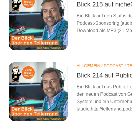
Blick 215 auf nich
Ein Blick auf den Status 
Podcast-Sponsoring [audio:
Download als MP3 (21 Mb) 
ALLGEMEIN
/
PODCAST
/
T
Blick 214 auf Publi
Ein Blick auf das Public 
den neuen Podcast von Ge
System und ein Unterneh
[audio:http://tellerrand.po