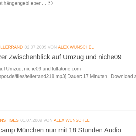
st hängengeblieben… 🙂
ELLERRAND
02.07.2009
VON
ALEX WUNSCHEL
rzer Zwischenblick auf Umzug und niche09
auf Umzug, niche09 und lullatone.com
odspot.de/files/tellerrand218.mp3] Dauer: 17 Minuten : Download
NSTIGES
01.07.2009
VON
ALEX WUNSCHEL
camp München nun mit 18 Stunden Audio