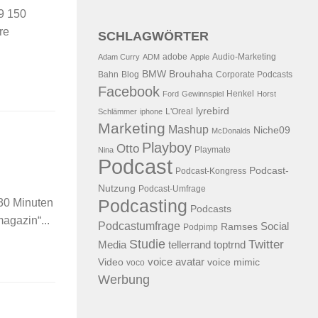
9 150
re
SCHLAGWÖRTER
adobe
Audio-Marketing
Adam Curry
ADM
Apple
BMW
Brouhaha
Bahn
Blog
Corporate Podcasts
Facebook
Henkel
Ford
Gewinnspiel
Horst
lyrebird
L'Oreal
Schlämmer
iphone
Marketing
Mashup
Niche09
McDonalds
Playboy
Otto
Playmate
Nina
Podcast
Podcast-
Podcast-Kongress
Nutzung
Podcast-Umfrage
Podcasting
 30 Minuten
Podcasts
agazin“...
Podcastumfrage
Social
Ramses
Podpimp
Studie
Twitter
Media
tellerrand
toptrnd
voice avatar
Video
voice mimic
voco
Werbung