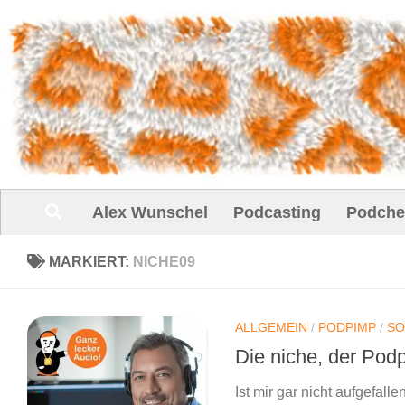
Unter dem Inhalt
Alex Wunschel
Podcasting
Podche
MARKIERT:
NICHE09
ALLGEMEIN
/
PODPIMP
/
SO
Die niche, der Po
Ist mir gar nicht aufgefal