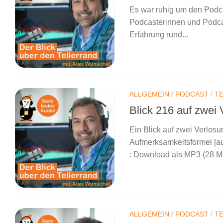
Es war ruhig um den Podc
Podcasterinnen und Podcas
Erfahrung rund...
ALLGEMEIN
/
PODCAST
/
T
Blick 216 auf zwei
Ein Blick auf zwei Verlos
Aufmerksamkeitsformel [aud
: Download als MP3 (28 Mb
ALLGEMEIN
/
PODCAST
/
T