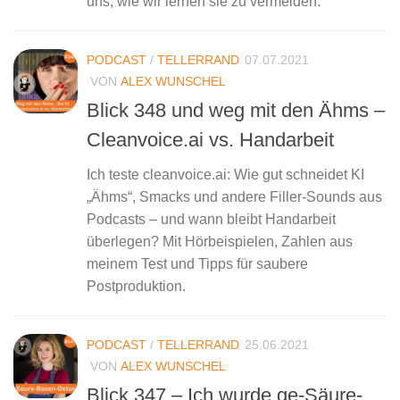
uns, wie wir lernen sie zu vermeiden.
PODCAST
/
TELLERRAND
07.07.2021
VON
ALEX WUNSCHEL
Blick 348 und weg mit den Ähms –
Cleanvoice.ai vs. Handarbeit
Ich teste cleanvoice.ai: Wie gut schneidet KI
„Ähms“, Smacks und andere Filler-Sounds aus
Podcasts – und wann bleibt Handarbeit
überlegen? Mit Hörbeispielen, Zahlen aus
meinem Test und Tipps für saubere
Postproduktion.
PODCAST
/
TELLERRAND
25.06.2021
VON
ALEX WUNSCHEL
Blick 347 – Ich wurde ge-Säure-