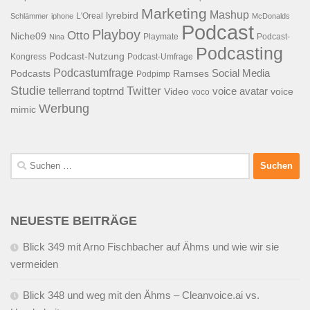
Marketing
Mashup
lyrebird
L'Oreal
Schlämmer
iphone
McDonalds
Podcast
Playboy
Otto
Niche09
Playmate
Podcast-
Nina
Podcasting
Podcast-Nutzung
Kongress
Podcast-Umfrage
Podcastumfrage
Social Media
Podcasts
Ramses
Podpimp
Studie
Twitter
tellerrand
toptrnd
voice avatar
Video
voice
voco
Werbung
mimic
Suchen
nach:
NEUESTE BEITRÄGE
Blick 349 mit Arno Fischbacher auf Ähms und wie wir sie
vermeiden
Blick 348 und weg mit den Ähms – Cleanvoice.ai vs.