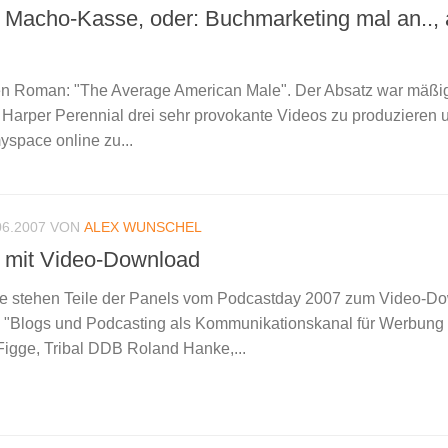
ie Macho-Kasse, oder: Buchmarketing mal an..
en Roman: "The Average American Male". Der Absatz war mäßig
g Harper Perennial drei sehr provokante Videos zu produzieren 
space online zu...
06.2007
VON
ALEX WUNSCHEL
 mit Video-Download
e stehen Teile der Panels vom Podcastday 2007 zum Video-D
l "Blogs und Podcasting als Kommunikationskanal für Werbung
 Figge, Tribal DDB Roland Hanke,...