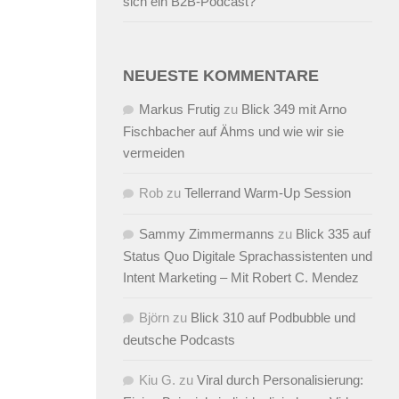
sich ein B2B-Podcast?
NEUESTE KOMMENTARE
Markus Frutig
zu
Blick 349 mit Arno
Fischbacher auf Ähms und wie wir sie
vermeiden
Rob
zu
Tellerrand Warm-Up Session
Sammy Zimmermanns
zu
Blick 335 auf
Status Quo Digitale Sprachassistenten und
Intent Marketing – Mit Robert C. Mendez
Björn
zu
Blick 310 auf Podbubble und
deutsche Podcasts
Kiu G.
zu
Viral durch Personalisierung: