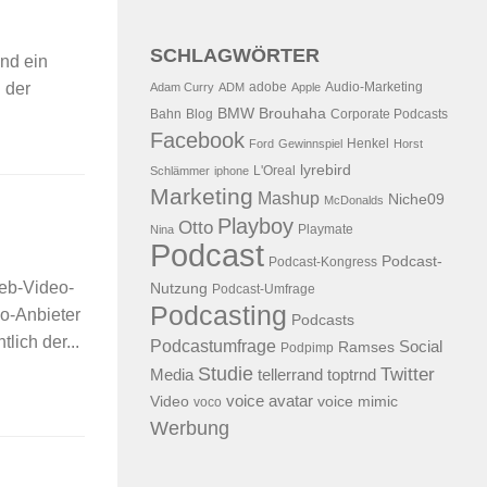
SCHLAGWÖRTER
nd ein
adobe
Audio-Marketing
 der
Adam Curry
ADM
Apple
BMW
Brouhaha
Bahn
Blog
Corporate Podcasts
Facebook
Henkel
Ford
Gewinnspiel
Horst
lyrebird
L'Oreal
Schlämmer
iphone
Marketing
Mashup
Niche09
McDonalds
Playboy
Otto
Playmate
Nina
Podcast
Podcast-
Podcast-Kongress
Web-Video-
Nutzung
Podcast-Umfrage
Podcasting
o-Anbieter
Podcasts
ich der...
Podcastumfrage
Social
Ramses
Podpimp
Studie
Twitter
Media
tellerrand
toptrnd
voice avatar
Video
voice mimic
voco
Werbung