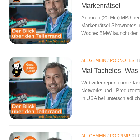
Markenrätsel
Anhören (25 Min) MP3 heru
Markenrätsel Shownotes I
Woche: BMW launcht den 1
ALLGEMEIN
/
PODNOTES
1
Mal Tacheles: Was
Webvideoreport.com erfass
Networks und –Produzenten
in USA bei unterschiedlic
ALLGEMEIN
/
PODPIMP
01.