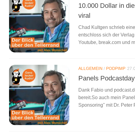
10.000 Dollar in d
viral
Chad Kultgen schrieb ein
entschloss sich der Verla
Youtube, break.com und my
ALLGEMEIN
/
PODPIMP
27.
Panels Podcastday
Dank Fabio und podcast.d
bereit.So auch mein Pane
Sponsoring" mit Dr. Peter