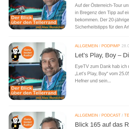
Auf der Österreich-Tour u
in Bregenz den Tipp auf 
bekommen. Der 20-jährige 
Sicherheitstipps für den Ar
ALLGEMEIN
/
PODPIMP
28.
Let’s Play, Boy – D
EyeTV zum Dank hab ich m
„Let’s Play, Boy“ vom 25.
Hefner und sein...
ALLGEMEIN
/
PODCAST
/
T
Blick 165 auf das 