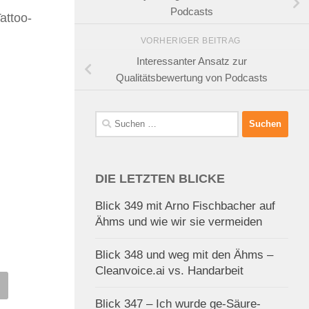
Podcasts
attoo-
VORHERIGER BEITRAG
Interessanter Ansatz zur
Qualitätsbewertung von Podcasts
Suchen
nach:
DIE LETZTEN BLICKE
Blick 349 mit Arno Fischbacher auf
Ähms und wie wir sie vermeiden
Blick 348 und weg mit den Ähms –
Cleanvoice.ai vs. Handarbeit
k 89 auf BAMBI, Henkel
Brouhaha 27 – Timberland trit
Blick 347 – Ich wurde ge-Säure-
Dr. Oetker
mit einer Geocaching-