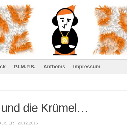
ck
P.I.M.P.S.
Anthems
Impressum
p und die Krümel…
ALISIERT
20.12.2016