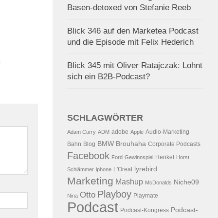
Basen-detoxed von Stefanie Reeb
Kampagne in den
2.2006
VON
ALEX WUNSCHEL
sprichwörtlichen Haufen
Blick 346 auf den Marketea Podcast
30.04.2011
VON
ALEX WUNSCHE
und die Episode mit Felix Hederich
Blick 345 mit Oliver Ratajczak: Lohnt
sich ein B2B-Podcast?
SCHLAGWÖRTER
adobe
Audio-Marketing
Adam Curry
ADM
Apple
BMW
Brouhaha
Bahn
Blog
Corporate Podcasts
Facebook
Henkel
Ford
Gewinnspiel
Horst
lyrebird
L'Oreal
Schlämmer
iphone
Marketing
Mashup
Niche09
McDonalds
Playboy
Otto
Playmate
Nina
Podcast
Podcast-
Podcast-Kongress