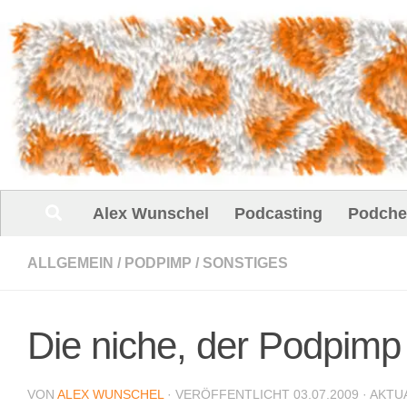
Unter dem Inhalt
Alex Wunschel
Podcasting
Podche
ALLGEMEIN
/
PODPIMP
/
SONSTIGES
Die niche, der Podpim
VON
ALEX WUNSCHEL
· VERÖFFENTLICHT
03.07.2009
· AKTU