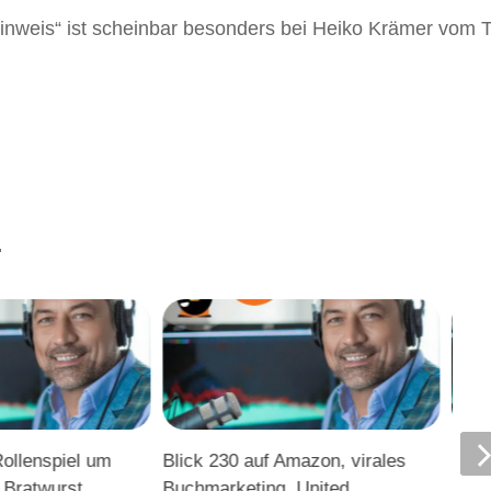
-Hinweis“ ist scheinbar besonders bei Heiko Krämer vom T
.
Rollenspiel um
Blick 230 auf Amazon, virales
Blic
 Bratwurst
Buchmarketing, United
und 