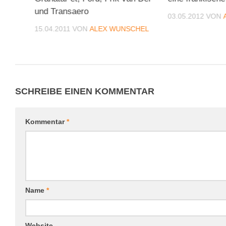
und Transaero
03.05.2012
VON
CHEL
15.04.2011
VON
ALEX WUNSCHEL
SCHREIBE EINEN KOMMENTAR
Kommentar
*
Name
*
Website