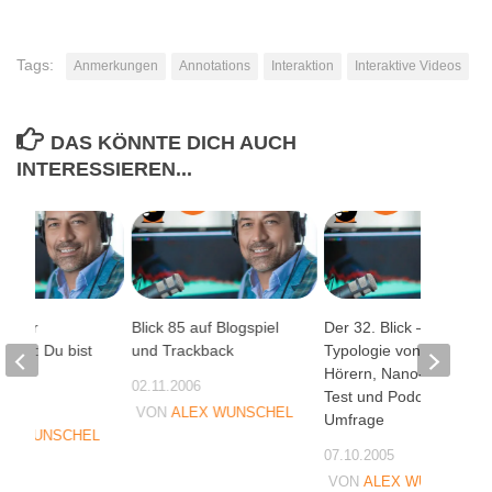
Tags:
Anmerkungen
Annotations
Interaktion
Interaktive Videos
DAS KÖNNTE DICH AUCH
INTERESSIEREN...
ugiger
Blick 85 auf Blogspiel
Der 32. Blick –
blick: Du bist
und Trackback
Typologie von Podcast-
owand
Hörern, Nano-Stress-
02.11.2006
Test und Podcast-
06
VON
ALEX WUNSCHEL
Umfrage
EX WUNSCHEL
07.10.2005
VON
ALEX WUNSCHEL