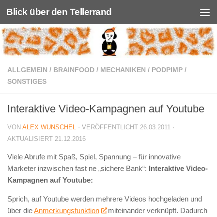
Blick über den Tellerrand
Unter dem Inhalt
ALLGEMEIN
/
BRAINFOOD
/
MECHANIKEN
/
PODPIMP
/
SONSTIGES
Interaktive Video-Kampagnen auf Youtube
VON
ALEX WUNSCHEL
· VERÖFFENTLICHT
26.03.2011
·
AKTUALISIERT
21.12.2016
Viele Abrufe mit Spaß, Spiel, Spannung – für innovative
Marketer inzwischen fast ne „sichere Bank“:
Interaktive Video-
Kampagnen auf Youtube:
Sprich, auf Youtube werden mehrere Videos hochgeladen und
über die
Anmerkungsfunktion
miteinander verknüpft. Dadurch