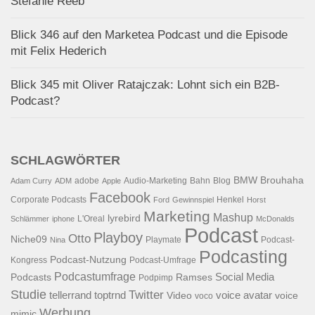
Stefanie Reeb
Blick 346 auf den Marketea Podcast und die Episode
mit Felix Hederich
Blick 345 mit Oliver Ratajczak: Lohnt sich ein B2B-
Podcast?
SCHLAGWÖRTER
BMW
Brouhaha
adobe
Audio-Marketing
Bahn
Blog
Adam Curry
ADM
Apple
Facebook
Corporate Podcasts
Henkel
Ford
Gewinnspiel
Horst
Marketing
Mashup
lyrebird
L'Oreal
Schlämmer
iphone
McDonalds
Podcast
Playboy
Otto
Niche09
Playmate
Podcast-
Nina
Podcasting
Podcast-Nutzung
Kongress
Podcast-Umfrage
Podcastumfrage
Social Media
Podcasts
Ramses
Podpimp
Studie
Twitter
tellerrand
toptrnd
voice avatar
Video
voice
voco
Werbung
mimic