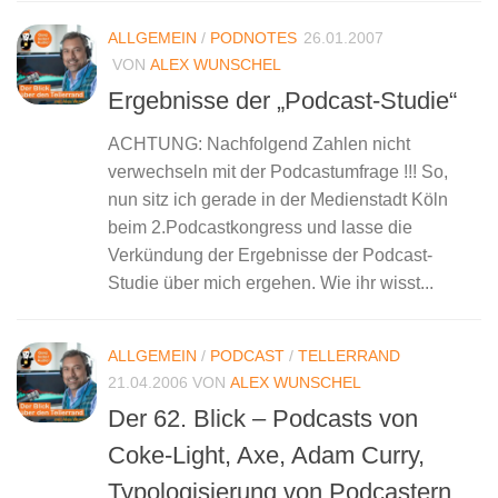
ALLGEMEIN
/
PODNOTES
26.01.2007
VON
ALEX WUNSCHEL
Ergebnisse der „Podcast-Studie“
ACHTUNG: Nachfolgend Zahlen nicht
verwechseln mit der Podcastumfrage !!! So,
nun sitz ich gerade in der Medienstadt Köln
beim 2.Podcastkongress und lasse die
Verkündung der Ergebnisse der Podcast-
Studie über mich ergehen. Wie ihr wisst...
ALLGEMEIN
/
PODCAST
/
TELLERRAND
21.04.2006
VON
ALEX WUNSCHEL
Der 62. Blick – Podcasts von
Coke-Light, Axe, Adam Curry,
Typologisierung von Podcastern