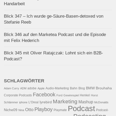
Handarbeit
Blick 347 – Ich wurde ge-Säure-Basen-detoxed von
Stefanie Reeb
Blick 346 auf den Marketea Podcast und die Episode
mit Felix Hederich
Blick 345 mit Oliver Ratajczak: Lohnt sich ein B2B-
Podcast?
SCHLAGWÖRTER
BMW
Brouhaha
adobe
Audio-Marketing
Bahn
Blog
Adam Curry
ADM
Apple
Facebook
Corporate Podcasts
Henkel
Ford
Gewinnspiel
Horst
Marketing
Mashup
lyrebird
L'Oreal
Schlämmer
iphone
McDonalds
Podcast
Playboy
Otto
Niche09
Playmate
Podcast-
Nina