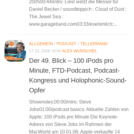
200500:44/intro: Liesl wetzt die Messer für
Daniel Becker / soundteppich : Cloud of Dust :
The Jewel Sea :
www.garageband.com03:33/eselsmilch:...
ALLGEMEIN
/
PODCAST
/
TELLERRAND
17.01.2006
VON
ALEX WUNSCHEL
Der 49. Blick – 100 iPods pro
Minute, FTD-Podcast, Podcast-
Kongress und Holophonic-Sound-
Opfer
Shownotes:00:00/intro: Steve
Jobs01:00/podcast basics: Aktuelle Zahlen von
Apple: 100 iPods pro Minute Die Keynote-
Adress von Steve Jobs im Rahmen der
MacWorld am 10.01.06: Apple verkaufte 14