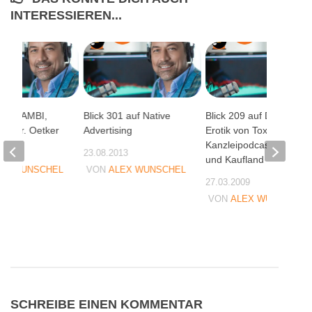
INTERESSIEREN...
 auf BAMBI,
Blick 301 auf Native
Blick 209 auf Dübel-
nd Dr. Oetker
Advertising
Erotik von Tox, den
Kanzleipodcast, Pepsi
06
23.08.2013
und Kaufland
EX WUNSCHEL
VON
ALEX WUNSCHEL
27.03.2009
VON
ALEX WUNSCHEL
SCHREIBE EINEN KOMMENTAR