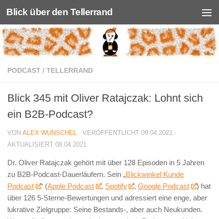
Blick über den Tellerrand
Unter dem Inhalt
PODCAST
/
TELLERRAND
Blick 345 mit Oliver Ratajczak: Lohnt sich
ein B2B-Podcast?
VON
ALEX WUNSCHEL
· VERÖFFENTLICHT
09.04.2021
·
AKTUALISIERT
08.04.2021
Dr. Oliver Ratajczak gehört mit über 128 Episoden in 5 Jahren
zu B2B-Podcast-Dauerläufern. Sein „
Blickwinkel Kunde
Podcast
“ (
Apple Podcast
,
Spotify
,
Google Podcast
) hat
über 126 5-Sterne-Bewertungen und adressiert eine enge, aber
lukrative Zielgruppe: Seine Bestands-, aber auch Neukunden.