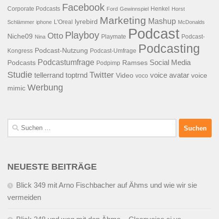
Facebook
Corporate Podcasts
Henkel
Ford
Gewinnspiel
Horst
Marketing
Mashup
lyrebird
L'Oreal
Schlämmer
iphone
McDonalds
Podcast
Playboy
Otto
Niche09
Playmate
Podcast-
Nina
Podcasting
Podcast-Nutzung
Kongress
Podcast-Umfrage
Podcastumfrage
Social Media
Podcasts
Ramses
Podpimp
Studie
Twitter
tellerrand
toptrnd
voice avatar
Video
voice
voco
Werbung
mimic
Suchen
nach:
NEUESTE BEITRÄGE
Blick 349 mit Arno Fischbacher auf Ähms und wie wir sie
vermeiden