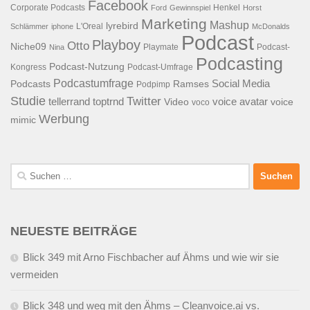
Facebook
Corporate Podcasts
Henkel
Ford
Gewinnspiel
Horst
Marketing
Mashup
lyrebird
L'Oreal
Schlämmer
iphone
McDonalds
Podcast
Playboy
Otto
Niche09
Playmate
Podcast-
Nina
Podcasting
Podcast-Nutzung
Kongress
Podcast-Umfrage
Podcastumfrage
Social Media
Podcasts
Ramses
Podpimp
Studie
Twitter
tellerrand
toptrnd
voice avatar
Video
voice
voco
Werbung
mimic
Suchen
nach:
NEUESTE BEITRÄGE
Blick 349 mit Arno Fischbacher auf Ähms und wie wir sie
vermeiden
Blick 348 und weg mit den Ähms – Cleanvoice.ai vs.