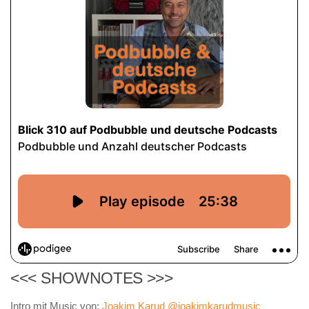
<<< SHOWNOTES >>>
Intro mit Music von:
Joakim Karud @joakimkarudmusic