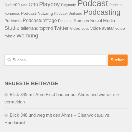
Podcast
Playboy
Otto
Niche09
Playmate
Podcast-
Nina
Podcasting
Podcast-Nutzung
Kongress
Podcast-Umfrage
Podcastumfrage
Social Media
Podcasts
Ramses
Podpimp
Studie
Twitter
tellerrand
toptrnd
voice avatar
Video
voice
voco
Werbung
mimic
Suchen
nach:
NEUESTE BEITRÄGE
Blick 349 mit Arno Fischbacher auf Ähms und wie wir sie
vermeiden
Blick 348 und weg mit den Ähms – Cleanvoice.ai vs.
Handarbeit