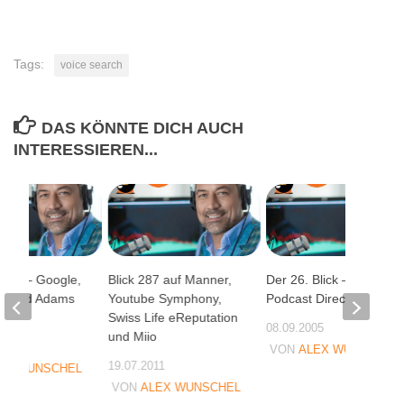
Tags:
voice search
DAS KÖNNTE DICH AUCH
INTERESSIEREN...
Blick – Google,
Blick 287 auf Manner,
Der 26. Blick – Ein IFA-
ng und Adams
Youtube Symphony,
Podcast Directors Cut
sse
Swiss Life eReputation
08.09.2005
und Miio
05
VON
ALEX WUNSCHEL
19.07.2011
EX WUNSCHEL
VON
ALEX WUNSCHEL