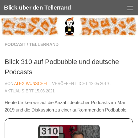
Blick über den Tellerrand
Unter dem Inhalt
PODCAST
/
TELLERRAND
Blick 310 auf Podbubble und deutsche
Podcasts
VON
ALEX WUNSCHEL
· VERÖFFENTLICHT
12.05.2019
·
AKTUALISIERT
15.03.2021
Heute blicken wir auf die Anzahl deutscher Podcasts im Mai
2019 und die Diskussion zu einer aufkommenden Podbubble.