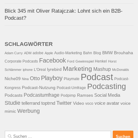
Blick 345 mit Oliver Ratajczak: Lohnt sich ein B2B-
Podcast?
SCHLAGWÖRTER
BMW
Brouhaha
adobe
Audio-Marketing
Bahn
Blog
Adam Curry
ADM
Apple
Facebook
Corporate Podcasts
Henkel
Ford
Gewinnspiel
Horst
Marketing
Mashup
lyrebird
L'Oreal
Schlämmer
iphone
McDonalds
Podcast
Playboy
Otto
Niche09
Playmate
Podcast-
Nina
Podcasting
Podcast-Nutzung
Kongress
Podcast-Umfrage
Podcastumfrage
Social Media
Podcasts
Ramses
Podpimp
Studie
Twitter
tellerrand
toptrnd
voice avatar
Video
voice
voco
Werbung
mimic
Suchen