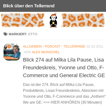
Blick über den Tellerrand
Unter dem Inhalt
MARKIERT:
OTTO
ALLGEMEIN
/
PODCAST
/
TELLERRAND
02.02.2011
VON
ALEX WUNSCHEL
Blick 274 auf Milka Lila Pause, Lisa
Freundeskreis, Yvonne und Otto, F-
Commerce und General Electric GE
Das ist der 274. Blick auf Milka Lila Pause,
Produkttests, Lisas Freundeskreis, Abrocken mit
Yvonne und Otto, F-Commerce und das „Anthem“
We are GE: <<< HIER ANHÖREN (30 Minuten)