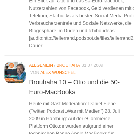
Ein Blick auf Otto und das 50-Euro-Macbook,
Nutzerzahlen von Facebook, Geld verdienen mit 
Telekom, Starbucks als besten Social Media Profi
Verbraucherzentrale und Soziale Netzwerke, die
Blogosphäre im Duden und tchibo-ideas:
[audio:http://tellerrand.podspot.de/files/tellerran
Dauer:...
ALLGEMEIN
/
BROUHAHA
31.07.2009
VON
ALEX WUNSCHEL
Brouhaha 10 – Otto und die 50-
Euro-MacBooks
Heute mit Gast-Moderation: Daniel Fiene
(Twitter, Podcast „Was mit Medien“) 28. Juli
2009 in Hamburg: Auf der eCommerce-
Plattform Otto.de wurden aufgrund einer
technischen Panne Apple MacBooks für