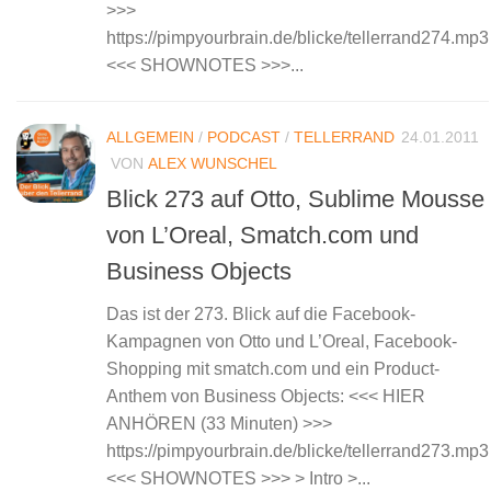
>>>
https://pimpyourbrain.de/blicke/tellerrand274.mp3
<<< SHOWNOTES >>>...
ALLGEMEIN
/
PODCAST
/
TELLERRAND
24.01.2011
VON
ALEX WUNSCHEL
Blick 273 auf Otto, Sublime Mousse
von L’Oreal, Smatch.com und
Business Objects
Das ist der 273. Blick auf die Facebook-
Kampagnen von Otto und L’Oreal, Facebook-
Shopping mit smatch.com und ein Product-
Anthem von Business Objects: <<< HIER
ANHÖREN (33 Minuten) >>>
https://pimpyourbrain.de/blicke/tellerrand273.mp
<<< SHOWNOTES >>> > Intro >...