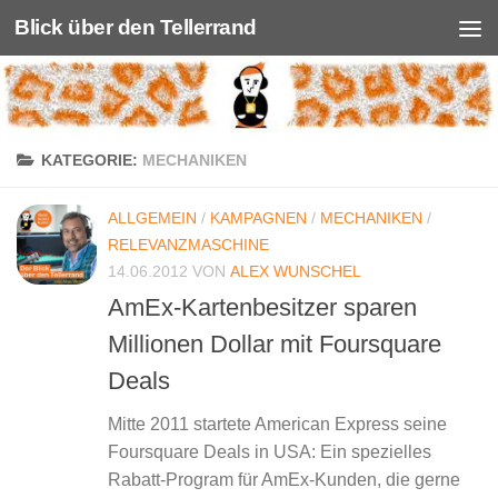
Blick über den Tellerrand
Unter dem Inhalt
KATEGORIE:
MECHANIKEN
ALLGEMEIN
/
KAMPAGNEN
/
MECHANIKEN
/
RELEVANZMASCHINE
14.06.2012
VON
ALEX WUNSCHEL
AmEx-Kartenbesitzer sparen
Millionen Dollar mit Foursquare
Deals
Mitte 2011 startete American Express seine
Foursquare Deals in USA: Ein spezielles
Rabatt-Program für AmEx-Kunden, die gerne