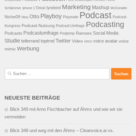
Marketing
Mashup
lyrebird
L'Oreal
Schlämmer
iphone
McDonalds
Podcast
Playboy
Otto
Niche09
Playmate
Podcast-
Nina
Podcasting
Podcast-Nutzung
Kongress
Podcast-Umfrage
Podcastumfrage
Social Media
Podcasts
Ramses
Podpimp
Studie
Twitter
tellerrand
toptrnd
voice avatar
Video
voice
voco
Werbung
mimic
Suchen
nach:
NEUESTE BEITRÄGE
Blick 349 mit Arno Fischbacher auf Ähms und wie wir sie
vermeiden
Blick 348 und weg mit den Ähms – Cleanvoice.ai vs.