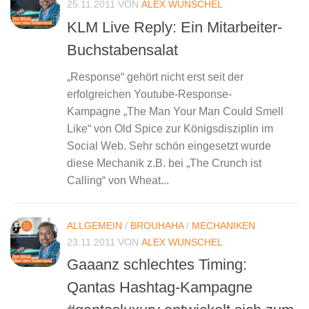
25.11.2011
VON
ALEX WUNSCHEL
KLM Live Reply: Ein Mitarbeiter-
Buchstabensalat
„Response“ gehört nicht erst seit der
erfolgreichen Youtube-Response-
Kampagne „The Man Your Man Could Smell
Like“ von Old Spice zur Königsdisziplin im
Social Web. Sehr schön eingesetzt wurde
diese Mechanik z.B. bei „The Crunch ist
Calling“ von Wheat...
ALLGEMEIN
/
BROUHAHA
/
MECHANIKEN
23.11.2011
VON
ALEX WUNSCHEL
Gaaanz schlechtes Timing:
Qantas Hashtag-Kampagne