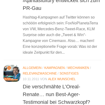
#qantasluxury entwickelt sich zum
PR-Gau
Hashtag-Kampagnen auf Twitter können so
schööön erfolgreich sein: FoxNoPlanetaTerra
von VW, Mercedes-Benz-Tweet-Race, KLM
Surprise oder auch die „Tweet & Win“-
Kampagne von Cinemaxx. Also… machen!
Eine konzeptionelle Frage vorab: Was ist der
ideale Zeitpunkt für den...
ALLGEMEIN
/
KAMPAGNEN
/
MECHANIKEN
/
RELEVANZMASCHINE
/
SONSTIGES
10.11.2011
VON
ALEX WUNSCHEL
Die verschmähte L’Oreal-
Renate… nun Best-Ager-
Testimonial bei Schwarzkopf?