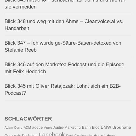
sie vermeiden
Blick 348 und weg mit den Ähms – Cleanvoice.ai vs.
Handarbeit
Blick 347 – Ich wurde ge-Säure-Basen-detoxed von
Stefanie Reeb
Blick 346 auf den Marketea Podcast und die Episode
mit Felix Hederich
Blick 345 mit Oliver Ratajczak: Lohnt sich ein B2B-
Podcast?
SCHLAGWÖRTER
BMW
Brouhaha
adobe
Audio-Marketing
Bahn
Blog
Adam Curry
ADM
Apple
Facebook
Corporate Podcasts
Henkel
Ford
Gewinnspiel
Horst