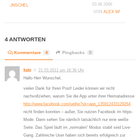
03.06.2006
EX WUNSCHEL
VON
ALEX WUNSCHEL
4 ANTWORTEN
Kommentare
4
Pingbacks
0
kate
21.03.2011 um 16:36 Uhr
Hallo Herr Wunschel,
vielen Dank für Ihren Post! Leider können wir nicht
nachvollziehen, warum Sie die App unter ihrer Heimatadresse
http://www.facebook.com/ueltje?sk=app_135912433129264
nicht finden konnten – außer, Sie nutzen Facebook im https-
Mode. Dann sehen Sie nämlich tatsächlich nur eine weiße
Seite. Das Spiel läuft im „normalen“ Modus stabil seid Live-
Gang. Zahlreiche User haben sich bereits erfolgreich zur