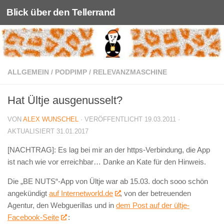
Blick über den Tellerrand
Unter dem Inhalt
ALLGEMEIN
/
PODPIMP
/
RELEVANZMASCHINE
Hat Ültje ausgenusselt?
VON
ALEX WUNSCHEL
· VERÖFFENTLICHT
19.03.2011
·
AKTUALISIERT
31.01.2017
[NACHTRAG]: Es lag bei mir an der https-Verbindung, die App
ist nach wie vor erreichbar… Danke an Kate für den Hinweis.
Die „BE NUTS“-App von Ültje war ab 15.03. doch sooo schön
angekündigt
auf Internetworld.de
, von der betreuenden
Agentur, den Webguerillas und in
dem Post auf der ültje-
Facebook-Seite
: