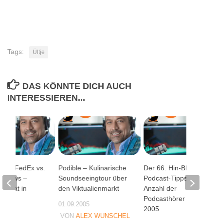
Tags:
Ültje
DAS KÖNNTE DICH AUCH
INTERESSIEREN...
a 03 FedEx vs.
Podible – Kulinarische
Der 66. Hin-Blick –
ndrews –
Soundseeingtour über
Podcast-Tipps und
 privat in
den Viktualienmarkt
Anzahl der
edia
Podcasthörer Ende
01.09.2005
2005
09
VON
ALEX WUNSCHEL