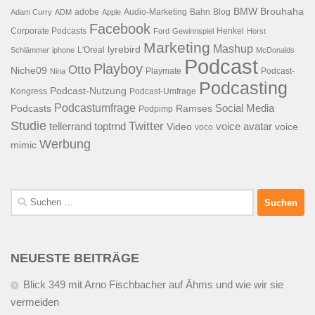
BMW
Brouhaha
adobe
Audio-Marketing
Bahn
Blog
Adam Curry
ADM
Apple
Facebook
Corporate Podcasts
Henkel
Ford
Gewinnspiel
Horst
Marketing
Mashup
lyrebird
L'Oreal
Schlämmer
iphone
McDonalds
Podcast
Playboy
Otto
Niche09
Playmate
Podcast-
Nina
Podcasting
Podcast-Nutzung
Kongress
Podcast-Umfrage
Podcastumfrage
Social Media
Podcasts
Ramses
Podpimp
Studie
Twitter
tellerrand
toptrnd
voice avatar
Video
voice
voco
Werbung
mimic
Suchen
nach:
NEUESTE BEITRÄGE
Blick 349 mit Arno Fischbacher auf Ähms und wie wir sie
vermeiden