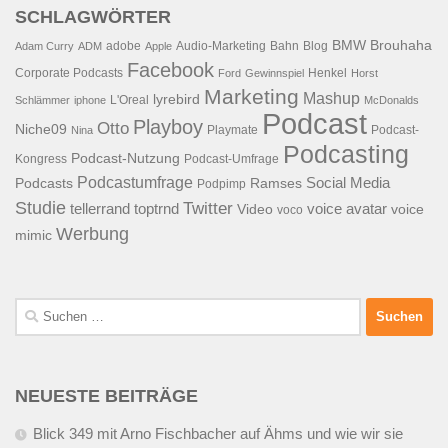
SCHLAGWÖRTER
BMW
Brouhaha
adobe
Audio-Marketing
Bahn
Blog
Adam Curry
ADM
Apple
Facebook
Corporate Podcasts
Henkel
Ford
Gewinnspiel
Horst
Marketing
Mashup
lyrebird
L'Oreal
Schlämmer
iphone
McDonalds
Podcast
Playboy
Otto
Niche09
Playmate
Podcast-
Nina
Podcasting
Podcast-Nutzung
Kongress
Podcast-Umfrage
Podcastumfrage
Social Media
Podcasts
Ramses
Podpimp
Studie
Twitter
tellerrand
toptrnd
voice avatar
Video
voice
voco
Werbung
mimic
Suchen
nach:
NEUESTE BEITRÄGE
Blick 349 mit Arno Fischbacher auf Ähms und wie wir sie