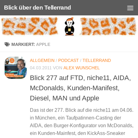
Blick über den Tellerrand
Unter dem Inhalt
MARKIERT:
APPLE
ALLGEMEIN
/
PODCAST
/
TELLERRAND
04.03.2011
VON
ALEX WUNSCHEL
Blick 277 auf FTD, niche11, AIDA,
McDonalds, Kunden-Manifest,
Diesel, MAN und Apple
Das ist der 277. Blick auf die niche11 am 04.06.
in München, ein Taufpatinnen-Casting der
AIDA, den Burger-Konfigurator von McDonalds,
ein Kunden-Mainfest, den KickAss-Sneaker