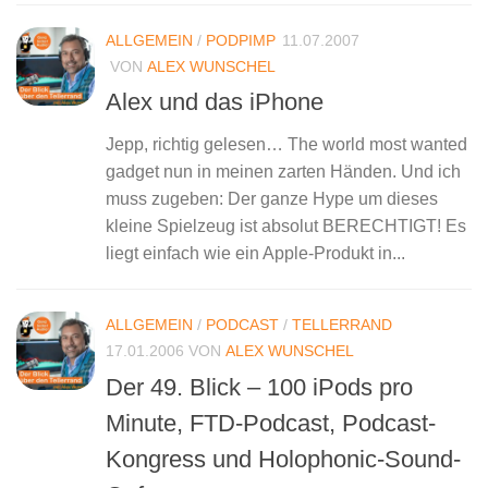
ALLGEMEIN
/
PODPIMP
11.07.2007
VON
ALEX WUNSCHEL
Alex und das iPhone
Jepp, richtig gelesen… The world most wanted
gadget nun in meinen zarten Händen. Und ich
muss zugeben: Der ganze Hype um dieses
kleine Spielzeug ist absolut BERECHTIGT! Es
liegt einfach wie ein Apple-Produkt in...
ALLGEMEIN
/
PODCAST
/
TELLERRAND
17.01.2006
VON
ALEX WUNSCHEL
Der 49. Blick – 100 iPods pro
Minute, FTD-Podcast, Podcast-
Kongress und Holophonic-Sound-