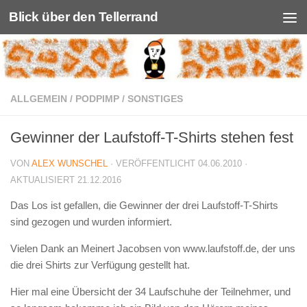
Blick über den Tellerrand
Unter dem Inhalt
ALLGEMEIN
/
PODPIMP
/
SONSTIGES
Gewinner der Laufstoff-T-Shirts stehen fest
VON
ALEX WUNSCHEL
· VERÖFFENTLICHT
04.06.2010
·
AKTUALISIERT
21.12.2016
Das Los ist gefallen, die Gewinner der drei Laufstoff-T-Shirts
sind gezogen und wurden informiert.
Vielen Dank an Meinert Jacobsen von www.laufstoff.de, der uns
die drei Shirts zur Verfügung gestellt hat.
Hier mal eine Übersicht der 34 Laufschuhe der Teilnehmer, und