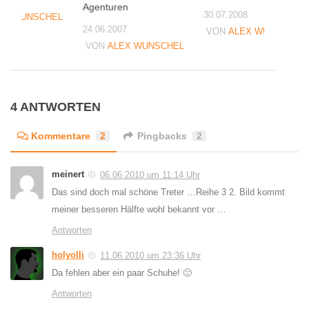
08
Agenturen
30.07.2008
EX WUNSCHEL
24.06.2007
VON
ALEX WUNSCHEL
VON
ALEX WUNSCHEL
4 ANTWORTEN
Kommentare
2
Pingbacks
2
meinert
06.06.2010 um 11:14 Uhr
Das sind doch mal schöne Treter …Reihe 3 2. Bild kommt
meiner besseren Hälfte wohl bekannt vor …
Antworten
holyolli
11.06.2010 um 23:36 Uhr
Da fehlen aber ein paar Schuhe! 🙁
Antworten