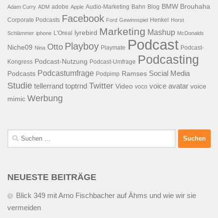
BMW
Brouhaha
adobe
Audio-Marketing
Bahn
Blog
Adam Curry
ADM
Apple
Facebook
Corporate Podcasts
Henkel
Ford
Gewinnspiel
Horst
Marketing
Mashup
lyrebird
L'Oreal
Schlämmer
iphone
McDonalds
Podcast
Playboy
Otto
Niche09
Playmate
Podcast-
Nina
Podcasting
Podcast-Nutzung
Kongress
Podcast-Umfrage
Podcastumfrage
Social Media
Podcasts
Ramses
Podpimp
Studie
Twitter
tellerrand
toptrnd
voice avatar
Video
voice
voco
Werbung
mimic
Suchen
nach:
NEUESTE BEITRÄGE
Blick 349 mit Arno Fischbacher auf Ähms und wie wir sie
vermeiden