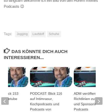
so langsam bekomme ich ein Bild von den Hörern meines
Podcasts 😉
Tags:
Jogging
Laufstoff
Schuhe
DAS KÖNNTE DICH AUCH
INTERESSIEREN...
: Blick 153
PODCAST: Blick 116
ADM veröffentlicht
, Shoetube
auf Intimrasur,
Richtlinien zu Werbung
Room
Kochpodcasts und
und Sponsoring in
Podcasts von
Podcasts