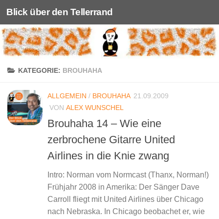
Blick über den Tellerrand
Unter dem Inhalt
KATEGORIE:
BROUHAHA
ALLGEMEIN
/
BROUHAHA
21.09.2009
VON
ALEX WUNSCHEL
Brouhaha 14 – Wie eine
zerbrochene Gitarre United
Airlines in die Knie zwang
Intro: Norman vom Normcast (Thanx, Norman!)
Frühjahr 2008 in Amerika: Der Sänger Dave
Carroll fliegt mit United Airlines über Chicago
nach Nebraska. In Chicago beobachet er, wie