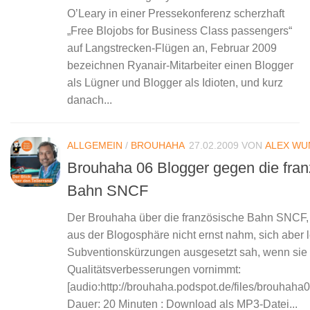
O’Leary in einer Pressekonferenz scherzhaft
„Free Blojobs for Business Class passengers“
auf Langstrecken-Flügen an, Februar 2009
bezeichnen Ryanair-Mitarbeiter einen Blogger
als Lügner und Blogger als Idioten, und kurz
danach...
ALLGEMEIN
/
BROUHAHA
27.02.2009
VON
ALEX WU
Brouhaha 06 Blogger gegen die fra
Bahn SNCF
Der Brouhaha über die französische Bahn SNCF, d
aus der Blogosphäre nicht ernst nahm, sich aber l
Subventionskürzungen ausgesetzt sah, wenn sie
Qualitätsverbesserungen vornimmt:
[audio:http://brouhaha.podspot.de/files/brouhaha
Dauer: 20 Minuten : Download als MP3-Datei...