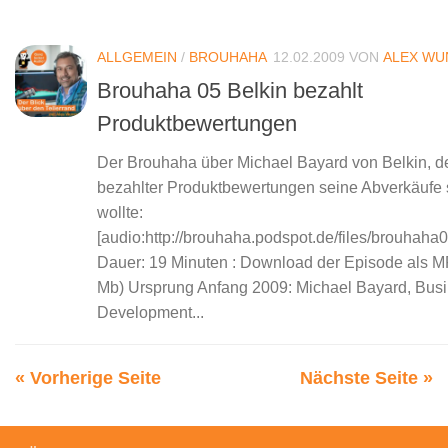
ALLGEMEIN
/
BROUHAHA
12.02.2009
VON
ALEX WU
Brouhaha 05 Belkin bezahlt
Produktbewertungen
Der Brouhaha über Michael Bayard von Belkin, de
bezahlter Produktbewertungen seine Abverkäufe 
wollte:
[audio:http://brouhaha.podspot.de/files/brouhaha
Dauer: 19 Minuten : Download der Episode als M
Mb) Ursprung Anfang 2009: Michael Bayard, Bus
Development...
« Vorherige Seite
Nächste Seite »