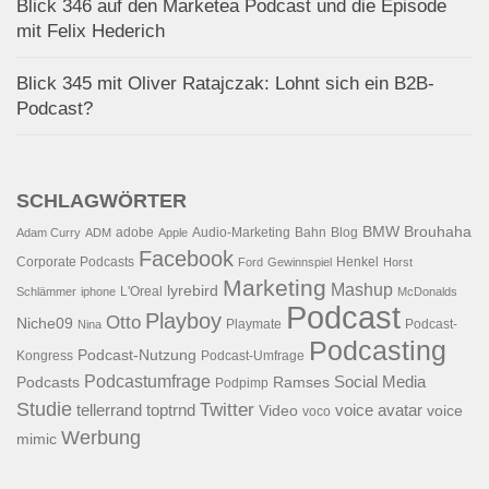
Blick 346 auf den Marketea Podcast und die Episode
mit Felix Hederich
Blick 345 mit Oliver Ratajczak: Lohnt sich ein B2B-
Podcast?
SCHLAGWÖRTER
BMW
Brouhaha
adobe
Audio-Marketing
Bahn
Blog
Adam Curry
ADM
Apple
Facebook
Corporate Podcasts
Henkel
Ford
Gewinnspiel
Horst
Marketing
Mashup
lyrebird
L'Oreal
Schlämmer
iphone
McDonalds
Podcast
Playboy
Otto
Niche09
Playmate
Podcast-
Nina
Podcasting
Podcast-Nutzung
Kongress
Podcast-Umfrage
Podcastumfrage
Social Media
Podcasts
Ramses
Podpimp
Studie
Twitter
tellerrand
toptrnd
voice avatar
Video
voice
voco
Werbung
mimic