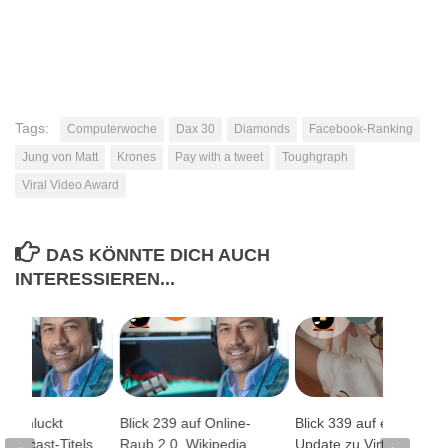
Tags:
Computerwoche
Dax 30
Diamonds
Facebook-Ranking
Jung von Matt
Krones
Pay with a tweet
Toughgraph
Viral Video Award
DAS KÖNNTE DICH AUCH
INTERESSIEREN...
erschluckt
Blick 239 auf Online-
Blick 339 auf ein
 Podcast-Titels
Raub 2.0, Wikipedia,
Update zu Virtuelle