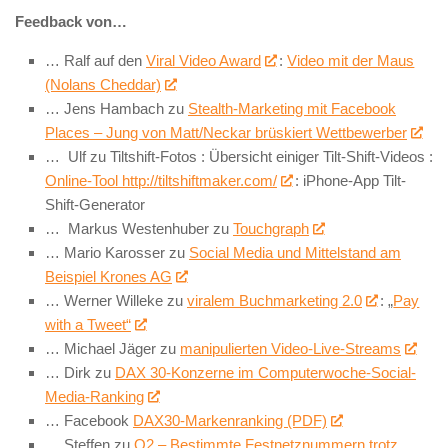
Feedback von…
… Ralf auf den
Viral Video Award
:
Video mit der Maus
(Nolans Cheddar)
… Jens Hambach zu
Stealth-Marketing mit Facebook
Places – Jung von Matt/Neckar brüskiert Wettbewerber
… Ulf zu Tiltshift-Fotos : Übersicht einiger Tilt-Shift-Videos :
Online-Tool http://tiltshiftmaker.com/
: iPhone-App Tilt-
Shift-Generator
… Markus Westenhuber zu
Touchgraph
… Mario Karosser zu
Social Media und Mittelstand am
Beispiel Krones AG
… Werner Willeke zu
viralem Buchmarketing 2.0
: „
Pay
with a Tweet“
… Michael Jäger zu
manipulierten Video-Live-Streams
… Dirk zu
DAX 30-Konzerne im Computerwoche-Social-
Media-Ranking
… Facebook
DAX30-Markenranking (PDF)
… Steffen zu
O2 – Bestimmte Festnetznummern trotz