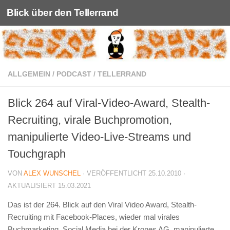
Blick über den Tellerrand
Unter dem Inhalt
ALLGEMEIN
/
PODCAST
/
TELLERRAND
Blick 264 auf Viral-Video-Award, Stealth-
Recruiting, virale Buchpromotion,
manipulierte Video-Live-Streams und
Touchgraph
VON
ALEX WUNSCHEL
· VERÖFFENTLICHT
25.10.2010
·
AKTUALISIERT
15.03.2021
Das ist der 264. Blick auf den Viral Video Award, Stealth-
Recruiting mit Facebook-Places, wieder mal virales
Buchmarketing, Social Media bei der Krones AG, manipulierte