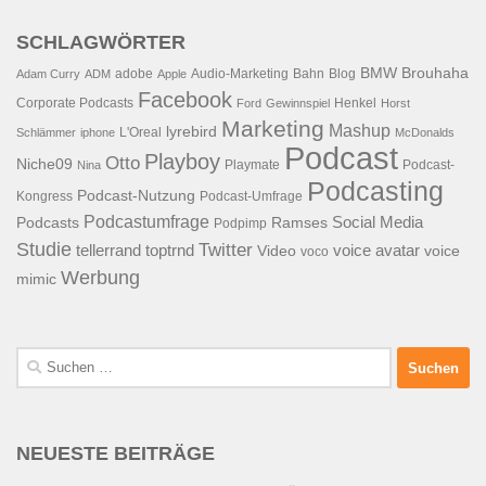
SCHLAGWÖRTER
BMW
Brouhaha
adobe
Audio-Marketing
Bahn
Blog
Adam Curry
ADM
Apple
Facebook
Corporate Podcasts
Henkel
Ford
Gewinnspiel
Horst
Marketing
Mashup
lyrebird
L'Oreal
Schlämmer
iphone
McDonalds
Podcast
Playboy
Otto
Niche09
Playmate
Podcast-
Nina
Podcasting
Podcast-Nutzung
Kongress
Podcast-Umfrage
Podcastumfrage
Social Media
Podcasts
Ramses
Podpimp
Studie
Twitter
tellerrand
toptrnd
voice avatar
Video
voice
voco
Werbung
mimic
Suchen
nach:
NEUESTE BEITRÄGE