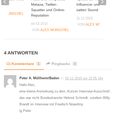
Metaxa, Twitter-
Influencer und nen
09
Squatter und Online-
satten Sound
EX WUNSCHEL
Reputation
11.12.2020
04.03.2010
VON
ALEX WUNSCHEL
VON
ALEX WUNSCHEL
4 ANTWORTEN
Kommentare
1
Pingbacks
3
Peter A. Müllheim/Baden
02.11.2010 um 22:05 Uhr
Hallo Alex,
eine kleine Anmerkung zu dem ‚Kurzen Interview-Ausschnitt‘,
das war nicht Bundeskanzler Helmut Schmidt, sondern Willy
Brandt im Interview mit Friedrich Nowottny.
lg Peter