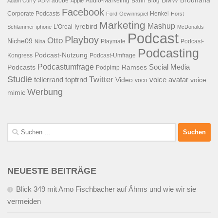
BMW
Brouhaha
adobe
Audio-Marketing
Bahn
Blog
Adam Curry
ADM
Apple
Facebook
Corporate Podcasts
Henkel
Ford
Gewinnspiel
Horst
Marketing
Mashup
lyrebird
L'Oreal
Schlämmer
iphone
McDonalds
Podcast
Playboy
Otto
Niche09
Playmate
Podcast-
Nina
Podcasting
Podcast-Nutzung
Kongress
Podcast-Umfrage
Podcastumfrage
Social Media
Podcasts
Ramses
Podpimp
Studie
Twitter
tellerrand
toptrnd
voice avatar
Video
voice
voco
Werbung
mimic
Suchen
nach:
NEUESTE BEITRÄGE
Blick 349 mit Arno Fischbacher auf Ähms und wie wir sie
vermeiden