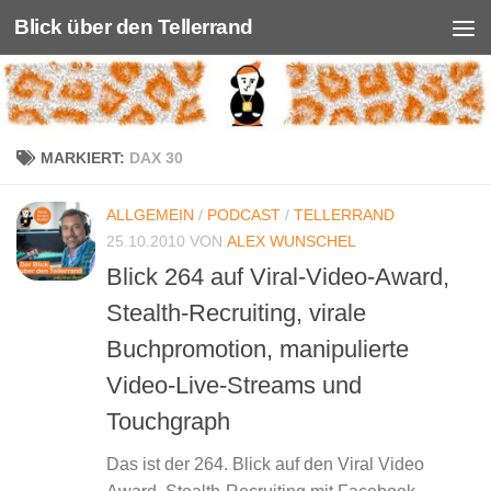
Blick über den Tellerrand
Unter dem Inhalt
MARKIERT:
DAX 30
ALLGEMEIN
/
PODCAST
/
TELLERRAND
25.10.2010
VON
ALEX WUNSCHEL
Blick 264 auf Viral-Video-Award,
Stealth-Recruiting, virale
Buchpromotion, manipulierte
Video-Live-Streams und
Touchgraph
Das ist der 264. Blick auf den Viral Video