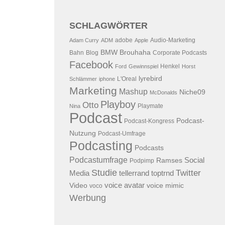
SCHLAGWÖRTER
adobe
Audio-Marketing
Adam Curry
ADM
Apple
BMW
Brouhaha
Bahn
Blog
Corporate Podcasts
Facebook
Henkel
Ford
Gewinnspiel
Horst
lyrebird
L'Oreal
Schlämmer
iphone
Marketing
Mashup
Niche09
McDonalds
Playboy
Otto
Playmate
Nina
Podcast
Podcast-
Podcast-Kongress
Nutzung
Podcast-Umfrage
Podcasting
Podcasts
Podcastumfrage
Social
Ramses
Podpimp
Studie
Twitter
Media
tellerrand
toptrnd
voice avatar
Video
voice mimic
voco
Werbung