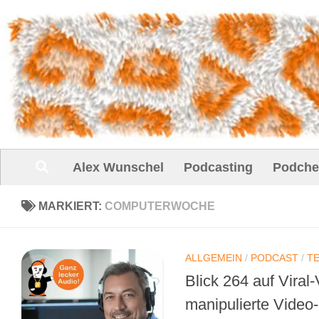
Unter dem Inhalt
Alex Wunschel
Podcasting
Podche
MARKIERT:
COMPUTERWOCHE
ALLGEMEIN
/
PODCAST
/
T
Blick 264 auf Viral
manipulierte Video