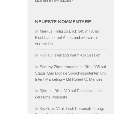
sich ein B2B-Podcast?
NEUESTE KOMMENTARE
Markus Frutig
zu
Blick 349 mit Arno
Fischbacher auf Ähms und wie wir sie
vermeiden
Rob
zu
Tellerrand Warm-Up Session
Sammy Zimmermanns
zu
Blick 335 auf
Status Quo Digitale Sprachassistenten und
Intent Marketing – Mit Robert C. Mendez
Björn
zu
Blick 310 auf Podbubble und
deutsche Podcasts
Kiu G.
zu
Viral durch Personalisierung: