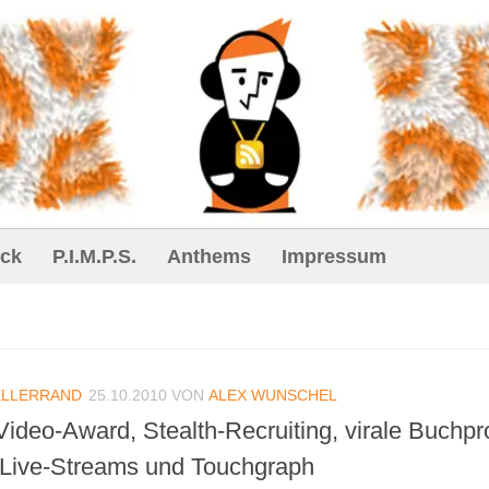
ck
P.I.M.P.S.
Anthems
Impressum
ELLERRAND
25.10.2010
VON
ALEX WUNSCHEL
-Video-Award, Stealth-Recruiting, virale Buchp
-Live-Streams und Touchgraph