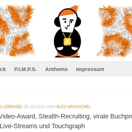
ck
P.I.M.P.S.
Anthems
Impressum
ELLERRAND
25.10.2010
VON
ALEX WUNSCHEL
-Video-Award, Stealth-Recruiting, virale Buchp
-Live-Streams und Touchgraph