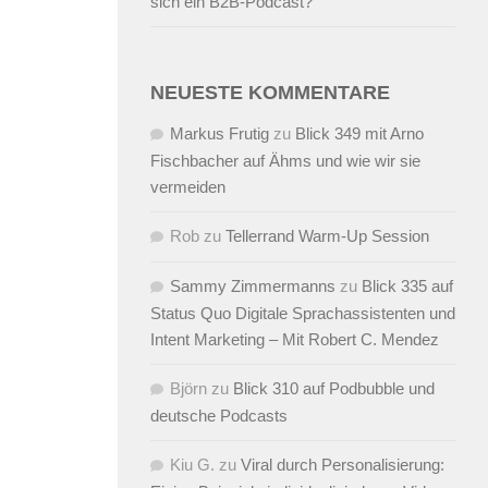
sich ein B2B-Podcast?
NEUESTE KOMMENTARE
Markus Frutig
zu
Blick 349 mit Arno
Fischbacher auf Ähms und wie wir sie
vermeiden
Rob
zu
Tellerrand Warm-Up Session
Sammy Zimmermanns
zu
Blick 335 auf
Status Quo Digitale Sprachassistenten und
Intent Marketing – Mit Robert C. Mendez
Björn
zu
Blick 310 auf Podbubble und
deutsche Podcasts
Kiu G.
zu
Viral durch Personalisierung: