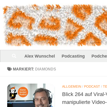
Unter dem Inhalt
Alex Wunschel
Podcasting
Podche
MARKIERT:
DIAMONDS
ALLGEMEIN
/
PODCAST
/
T
Blick 264 auf Viral
manipulierte Video