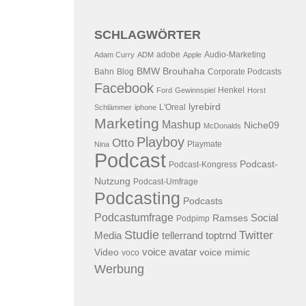
SCHLAGWÖRTER
adobe
Audio-Marketing
Adam Curry
ADM
Apple
BMW
Brouhaha
Bahn
Blog
Corporate Podcasts
Facebook
Henkel
Ford
Gewinnspiel
Horst
lyrebird
L'Oreal
Schlämmer
iphone
Marketing
Mashup
Niche09
McDonalds
Playboy
Otto
Playmate
Nina
Podcast
Podcast-
Podcast-Kongress
Nutzung
Podcast-Umfrage
Podcasting
Podcasts
Podcastumfrage
Social
Ramses
Podpimp
Studie
Twitter
Media
tellerrand
toptrnd
voice avatar
Video
voice mimic
voco
Werbung