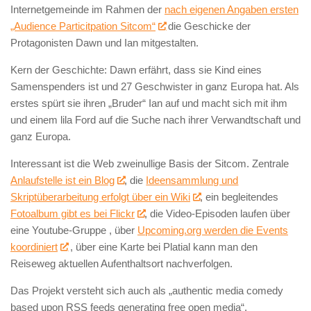
Internetgemeinde im Rahmen der
nach eigenen Angaben ersten
„Audience Particitpation Sitcom“
die Geschicke der
Protagonisten Dawn und Ian mitgestalten.
Kern der Geschichte: Dawn erfährt, dass sie Kind eines
Samenspenders ist und 27 Geschwister in ganz Europa hat. Als
erstes spürt sie ihren „Bruder“ Ian auf und macht sich mit ihm
und einem lila Ford auf die Suche nach ihrer Verwandtschaft und
ganz Europa.
Interessant ist die Web zweinullige Basis der Sitcom. Zentrale
Anlaufstelle ist ein Blog
, die
Ideensammlung und
Skriptüberarbeitung erfolgt über ein Wiki
, ein begleitendes
Fotoalbum gibt es bei Flickr
, die Video-Episoden laufen über
eine Youtube-Gruppe , über
Upcoming.org werden die Events
koordiniert
, über eine Karte bei Platial kann man den
Reiseweg aktuellen Aufenthaltsort nachverfolgen.
Das Projekt versteht sich auch als „authentic media comedy
based upon RSS feeds generating free open media“.