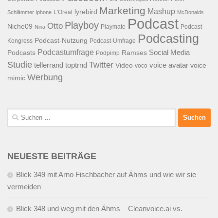
Marketing
Mashup
lyrebird
L'Oreal
Schlämmer
iphone
McDonalds
Podcast
Playboy
Otto
Niche09
Playmate
Podcast-
Nina
Podcasting
Podcast-Nutzung
Kongress
Podcast-Umfrage
Podcastumfrage
Social Media
Podcasts
Ramses
Podpimp
Studie
Twitter
tellerrand
toptrnd
voice avatar
Video
voice
voco
Werbung
mimic
Suchen
nach:
NEUESTE BEITRÄGE
Blick 349 mit Arno Fischbacher auf Ähms und wie wir sie
vermeiden
Blick 348 und weg mit den Ähms – Cleanvoice.ai vs.