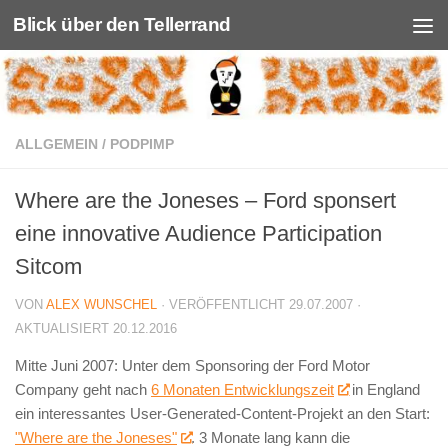
Blick über den Tellerrand
Unter dem Inhalt
ALLGEMEIN
/
PODPIMP
Where are the Joneses – Ford sponsert
eine innovative Audience Participation
Sitcom
VON
ALEX WUNSCHEL
· VERÖFFENTLICHT
29.07.2007
·
AKTUALISIERT
20.12.2016
Mitte Juni 2007: Unter dem Sponsoring der Ford Motor
Company geht nach
6 Monaten Entwicklungszeit
in England
ein interessantes User-Generated-Content-Projekt an den Start:
"Where are the Joneses"
. 3 Monate lang kann die