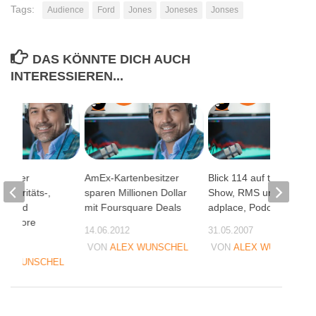
Tags:
Audience
Ford
Jones
Joneses
Jonses
DAS KÖNNTE DICH AUCH
INTERESSIEREN...
. – Der
AmEx-Kartenbesitzer
Blick 114 auf toptrnd-
ntegritäts-,
sparen Millionen Dollar
Show, RMS und
g- und
mit Foursquare Deals
adplace, Podoskop
on-Score
14.06.2012
31.05.2007
08
VON
ALEX WUNSCHEL
VON
ALEX WUNSCHEL
EX WUNSCHEL