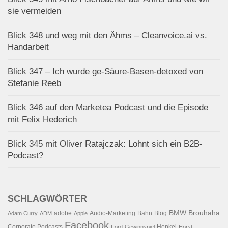
sie vermeiden
Blick 348 und weg mit den Ähms – Cleanvoice.ai vs.
Handarbeit
Blick 347 – Ich wurde ge-Säure-Basen-detoxed von
Stefanie Reeb
Blick 346 auf den Marketea Podcast und die Episode
mit Felix Hederich
Blick 345 mit Oliver Ratajczak: Lohnt sich ein B2B-
Podcast?
SCHLAGWÖRTER
BMW
Brouhaha
adobe
Audio-Marketing
Bahn
Blog
Adam Curry
ADM
Apple
Facebook
Corporate Podcasts
Henkel
Ford
Gewinnspiel
Horst