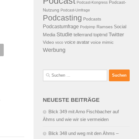
Podcast
Podcast-
Podcast-Kongress
Nutzung
Podcast-Umfrage
Podcasting
Podcasts
Podcastumfrage
Social
Ramses
Podpimp
Studie
Twitter
Media
tellerrand
toptrnd
voice avatar
Video
voice mimic
voco
Werbung
AST: Blick 134 aus
PODCAST: Blick 133 auf an
aco
Preller, Virales Versagen,
Spreadshirt und den Rechten
.2007
VON
ALEX WUNSCHEL
Suchen
an Happy Birthday
nach:
02.11.2007
VON
ALEX WUNSCHE
NEUESTE BEITRÄGE
Blick 349 mit Arno Fischbacher auf
Ähms und wie wir sie vermeiden
Blick 348 und weg mit den Ähms –