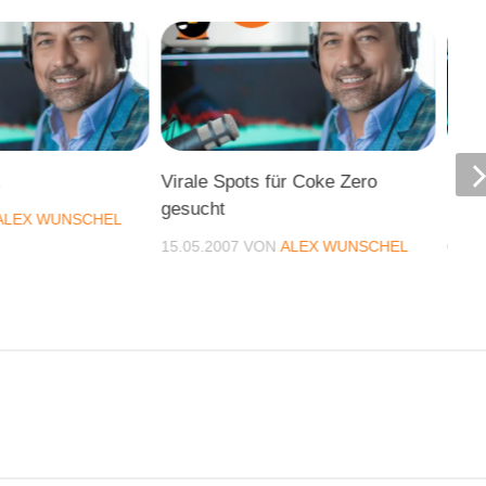
k
Virale Spots für Coke Zero
PODC
gesucht
Mon
ALEX WUNSCHEL
15.05.2007
VON
ALEX WUNSCHEL
09.11