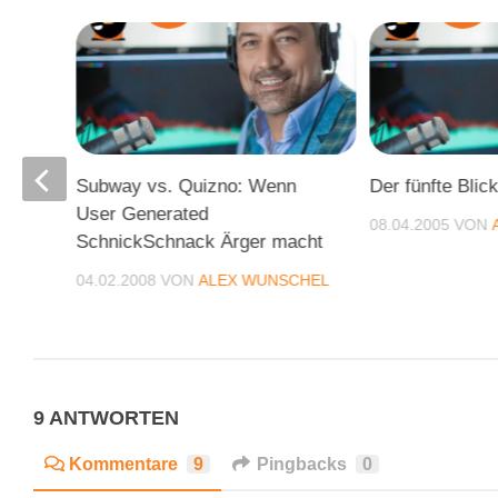
on
Subway vs. Quizno: Wenn
Der fünfte Blic
ose
User Generated
08.04.2005
VON
SchnickSchnack Ärger macht
04.02.2008
VON
ALEX WUNSCHEL
CHEL
9 ANTWORTEN
Kommentare
9
Pingbacks
0