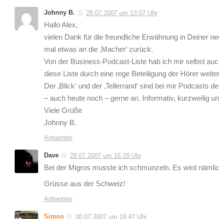
Johnny B.
28.07.2007 um 13:07 Uhr
Hallo Alex,
vielen Dank für die freundliche Erwähnung in Deiner n
mal etwas an die ‚Macher‘ zurück.
Von der Business-Podcast-Liste hab ich mir selbst auch
diese Liste durch eine rege Beteiligung der Hörer weite
Der ‚Blick‘ und der ‚Tellerrand‘ sind bei mir Podcasts 
– auch heute noch – gerne an. Informativ, kurzweilig u
Viele Grüße
Johnny B.
Antworten
Dave
29.07.2007 um 16:29 Uhr
Bei der Migros musste ich schmunzeln. Es wird nämlic
Grüsse aus der Schweiz!
Antworten
Simon
30.07.2007 um 19:47 Uhr