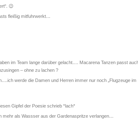
rt“. 😉
sts fleißig mitfuhrwerkt…
 wir haben im Team lange darüber gelacht…. Macarena Tanzen passt auc
nzusingen – ohne zu lachen ?
nnen….ich werde die Damen und Herren immer nur noch „Flugzeuge im
iesen Gipfel der Poesie schrieb *lach*
h mehr als Wassser aus der Gardenaspritze verlangen…