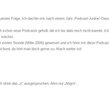
euesten Folge. Ich dachte mir, nach einem Jahr ‚Podcast-Junkie‘-Das
 schon neue Podcasts geholt, die ich bis dato noch nicht kannte. Ich
r wächst.
der ersten Stunde (Mitte 2006) gewesen und ich höre mir diese Podcast
nd bunt, da hört man doch gerne zu. Mach weiter so!
h ohne das „s“ ausgesprochen. Also nur „Migro“.