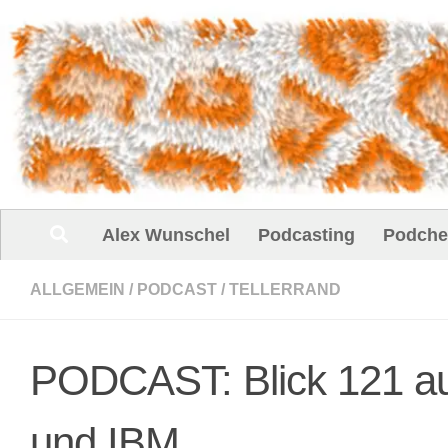
Unter dem Inhalt
Alex Wunschel
Podcasting
Podche
ALLGEMEIN
/
PODCAST
/
TELLERRAND
PODCAST: Blick 121 auf
und IBM