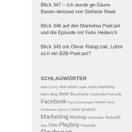
Blick 347 – Ich wurde ge-Säure-
Basen-detoxed von Stefanie Reeb
Blick 346 auf den Marketea Podcast
und die Episode mit Felix Hederich
Blick 345 mit Oliver Ratajczak: Lohnt
sich ein B2B-Podcast?
SCHLAGWÖRTER
adobe
Audio-Marketing
Adam Curry
ADM
Apple
BMW
Brouhaha
Bahn
Blog
Corporate Podcasts
Facebook
Henkel
Ford
Gewinnspiel
Horst
lyrebird
L'Oreal
Schlämmer
iphone
Marketing
Mashup
Niche09
McDonalds
Playboy
Otto
Playmate
Nina