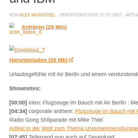
VON
ALEX WUNSCHEL
· VERÖFFENTLICHT
27.07.2007
· AKTU
Anhören (29 Min)
Herunterladen (20 Mb)
Urlaubsgefühle mit Air Berlin und einem verdursten
Shownotes:
[00:00]
Intro: Flugzeuge im Bauch mit Air Berlin : 
[04:34]
corporate anthem:
Flugzeuge im Bauch mit A
Radio Gong Shitparade mit Mike Thiel
Artikel in der Welt zum Thema Unternehmenshymn
[07:45]
Tellerrand nun auch auf Sevenload