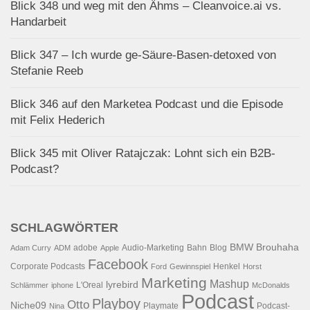
Blick 348 und weg mit den Ähms – Cleanvoice.ai vs.
Handarbeit
Blick 347 – Ich wurde ge-Säure-Basen-detoxed von
Stefanie Reeb
Blick 346 auf den Marketea Podcast und die Episode
mit Felix Hederich
Blick 345 mit Oliver Ratajczak: Lohnt sich ein B2B-
Podcast?
SCHLAGWÖRTER
BMW
Brouhaha
adobe
Audio-Marketing
Bahn
Blog
Adam Curry
ADM
Apple
Facebook
Corporate Podcasts
Henkel
Ford
Gewinnspiel
Horst
Marketing
Mashup
lyrebird
L'Oreal
Schlämmer
iphone
McDonalds
Podcast
Playboy
Otto
Niche09
Playmate
Podcast-
Nina