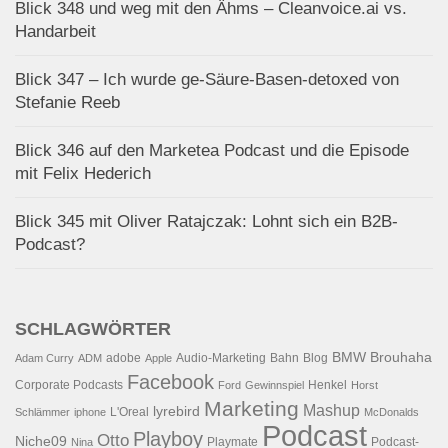
Blick 348 und weg mit den Ähms – Cleanvoice.ai vs.
Handarbeit
Blick 347 – Ich wurde ge-Säure-Basen-detoxed von
Stefanie Reeb
Blick 346 auf den Marketea Podcast und die Episode
mit Felix Hederich
Blick 345 mit Oliver Ratajczak: Lohnt sich ein B2B-
Podcast?
SCHLAGWÖRTER
BMW
Brouhaha
adobe
Audio-Marketing
Bahn
Blog
Adam Curry
ADM
Apple
Facebook
Corporate Podcasts
Henkel
Ford
Gewinnspiel
Horst
Marketing
Mashup
lyrebird
L'Oreal
Schlämmer
iphone
McDonalds
Podcast
Playboy
Otto
Niche09
Playmate
Podcast-
Nina