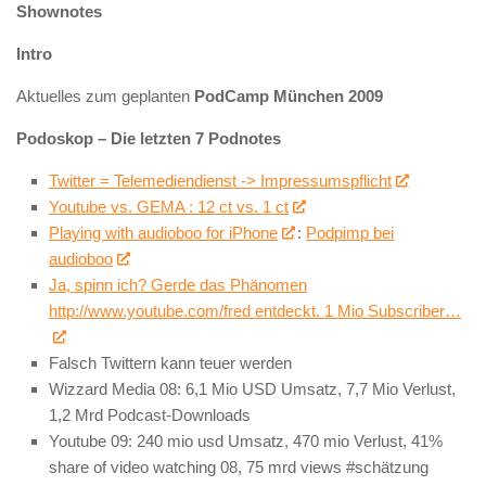
Shownotes
Intro
Aktuelles zum geplanten
PodCamp München 2009
Podoskop – Die letzten 7 Podnotes
Twitter = Telemediendienst -> Impressumspflicht
Youtube vs. GEMA : 12 ct vs. 1 ct
Playing with audioboo for iPhone
:
Podpimp bei
audioboo
Ja, spinn ich? Gerde das Phänomen
http://www.youtube.com/fred entdeckt. 1 Mio Subscriber…
Falsch Twittern kann teuer werden
Wizzard Media 08: 6,1 Mio USD Umsatz, 7,7 Mio Verlust,
1,2 Mrd Podcast-Downloads
Youtube 09: 240 mio usd Umsatz, 470 mio Verlust, 41%
share of video watching 08, 75 mrd views #schätzung