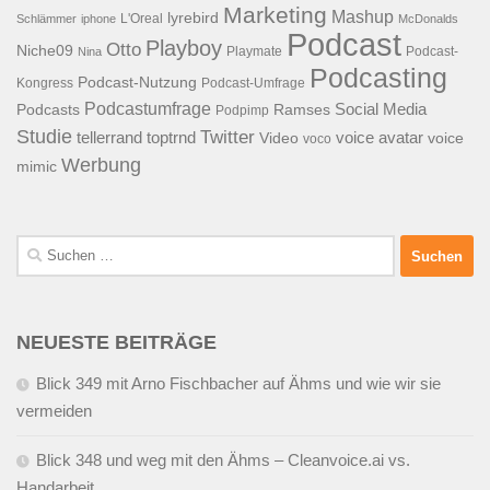
Marketing
Mashup
lyrebird
L'Oreal
Schlämmer
iphone
McDonalds
Podcast
Playboy
Otto
Niche09
Playmate
Podcast-
Nina
Podcasting
Podcast-Nutzung
Kongress
Podcast-Umfrage
Podcastumfrage
Social Media
Podcasts
Ramses
Podpimp
Studie
Twitter
tellerrand
toptrnd
voice avatar
Video
voice
voco
Werbung
mimic
Suchen
nach:
NEUESTE BEITRÄGE
Blick 349 mit Arno Fischbacher auf Ähms und wie wir sie
vermeiden
Blick 348 und weg mit den Ähms – Cleanvoice.ai vs.
Handarbeit