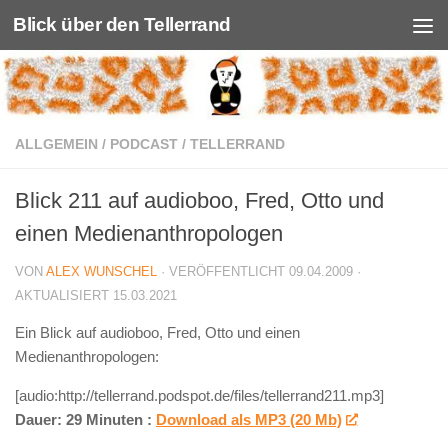
Blick über den Tellerrand
Unter dem Inhalt
ALLGEMEIN
/
PODCAST
/
TELLERRAND
Blick 211 auf audioboo, Fred, Otto und
einen Medienanthropologen
VON
ALEX WUNSCHEL
· VERÖFFENTLICHT
09.04.2009
·
AKTUALISIERT
15.03.2021
Ein Blick auf audioboo, Fred, Otto und einen
Medienanthropologen:
[audio:http://tellerrand.podspot.de/files/tellerrand211.mp3]
Dauer: 29 Minuten :
Download als MP3 (20 Mb)