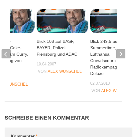
lick –
Blick 108 auf BASF,
Blick 249,5 auf
s von Coke-
BAYER, Polizei
Summertime,
xe, Adam Curry,
Flensburg und ADAC
Lufthansa
sierung von
Crowdscourcing und
19.04.2007
ern
Radiokampagne
VON
ALEX WUNSCHEL
Deluxe
06
02.07.2010
EX WUNSCHEL
VON
ALEX WUNSCHEL
SCHREIBE EINEN KOMMENTAR
Kommentar
*