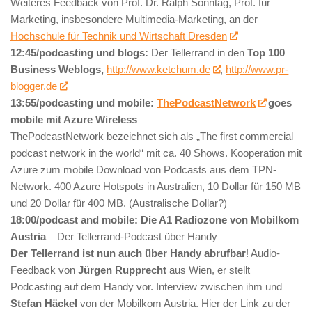
Weiteres Feedback von Prof. Dr. Ralph Sonntag, Prof. für
Marketing, insbesondere Multimedia-Marketing, an der
Hochschule für Technik und Wirtschaft Dresden
12:45/podcasting und blogs:
Der Tellerrand in den
Top 100
Business Weblogs,
http://www.ketchum.de
,
http://www.pr-
blogger.de
13:55/podcasting und mobile:
ThePodcastNetwork
goes
mobile mit Azure Wireless
ThePodcastNetwork bezeichnet sich als „The first commercial
podcast network in the world“ mit ca. 40 Shows. Kooperation mit
Azure zum mobile Download von Podcasts aus dem TPN-
Network. 400 Azure Hotspots in Australien, 10 Dollar für 150 MB
und 20 Dollar für 400 MB. (Australische Dollar?)
18:00/podcast and mobile:
Die A1 Radiozone von Mobilkom
Austria
– Der Tellerrand-Podcast über Handy
Der Tellerrand ist nun auch über Handy abrufbar
! Audio-
Feedback von
Jürgen Rupprecht
aus Wien, er stellt
Podcasting auf dem Handy vor. Interview zwischen ihm und
Stefan Häckel
von der Mobilkom Austria. Hier der Link zu der