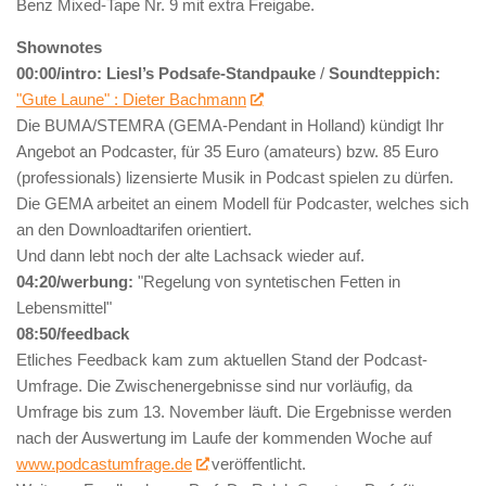
Benz Mixed-Tape Nr. 9 mit extra Freigabe.
Shownotes
00:00/intro:
Liesl’s Podsafe-Standpauke
/
Soundteppich:
"Gute Laune" : Dieter Bachmann
Die BUMA/STEMRA (GEMA-Pendant in Holland) kündigt Ihr
Angebot an Podcaster, für 35 Euro (amateurs) bzw. 85 Euro
(professionals) lizensierte Musik in Podcast spielen zu dürfen.
Die GEMA arbeitet an einem Modell für Podcaster, welches sich
an den Downloadtarifen orientiert.
Und dann lebt noch der alte Lachsack wieder auf.
04:20/werbung:
"Regelung von syntetischen Fetten in
Lebensmittel"
08:50/feedback
Etliches Feedback kam zum aktuellen Stand der Podcast-
Umfrage. Die Zwischenergebnisse sind nur vorläufig, da
Umfrage bis zum 13. November läuft. Die Ergebnisse werden
nach der Auswertung im Laufe der kommenden Woche auf
www.podcastumfrage.de
veröffentlicht.