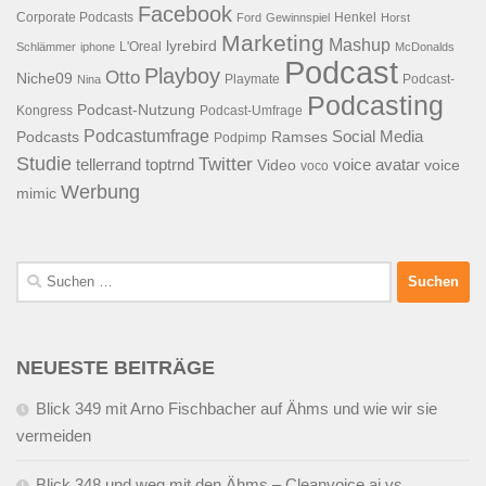
Facebook
Corporate Podcasts
Henkel
Ford
Gewinnspiel
Horst
Marketing
Mashup
lyrebird
L'Oreal
Schlämmer
iphone
McDonalds
Podcast
Playboy
Otto
Niche09
Playmate
Podcast-
Nina
Podcasting
Podcast-Nutzung
Kongress
Podcast-Umfrage
Podcastumfrage
Social Media
Podcasts
Ramses
Podpimp
Studie
Twitter
tellerrand
toptrnd
voice avatar
Video
voice
voco
Werbung
mimic
Suchen
nach:
NEUESTE BEITRÄGE
Blick 349 mit Arno Fischbacher auf Ähms und wie wir sie
vermeiden
Blick 348 und weg mit den Ähms – Cleanvoice.ai vs.