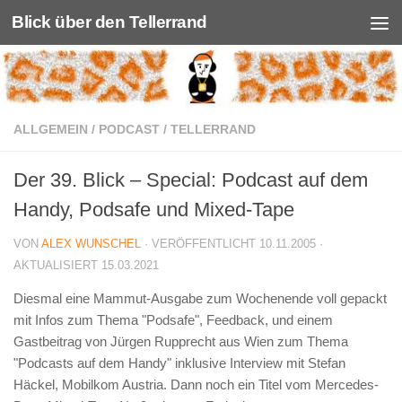
Blick über den Tellerrand
Unter dem Inhalt
ALLGEMEIN
/
PODCAST
/
TELLERRAND
Der 39. Blick – Special: Podcast auf dem
Handy, Podsafe und Mixed-Tape
VON
ALEX WUNSCHEL
· VERÖFFENTLICHT
10.11.2005
·
AKTUALISIERT
15.03.2021
Diesmal eine Mammut-Ausgabe zum Wochenende voll gepackt
mit Infos zum Thema "Podsafe", Feedback, und einem
Gastbeitrag von Jürgen Rupprecht aus Wien zum Thema
"Podcasts auf dem Handy" inklusive Interview mit Stefan
Häckel, Mobilkom Austria. Dann noch ein Titel vom Mercedes-