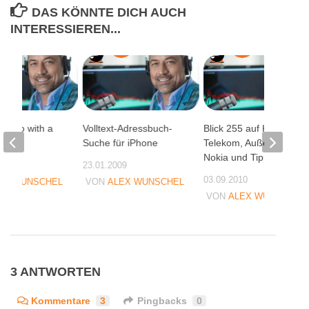
DAS KÖNNTE DICH AUCH
INTERESSIEREN...
an do with a
Volltext-Adressbuch-
Blick 255 auf KIA,
od…
Suche für iPhone
Telekom, Außenseiter,
Nokia und Tipp-Ex
08
23.01.2009
03.09.2010
EX WUNSCHEL
VON
ALEX WUNSCHEL
VON
ALEX WUNSCHEL
3 ANTWORTEN
Kommentare
3
Pingbacks
0