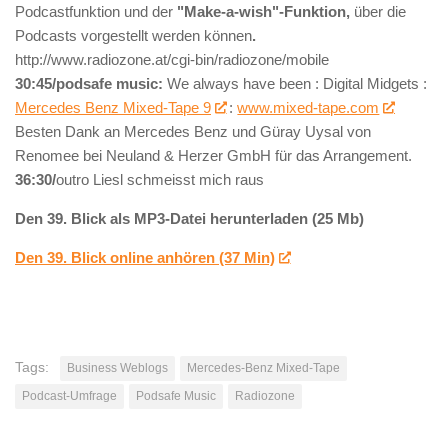
Podcastfunktion und der
"Make-a-wish"-Funktion,
über die
Podcasts vorgestellt werden können
.
http://www.radiozone.at/cgi-bin/radiozone/mobile
30:45/podsafe music:
We always have been : Digital Midgets :
Mercedes Benz Mixed-Tape 9
:
www.mixed-tape.com
Besten Dank an Mercedes Benz und Güray Uysal von
Renomee bei Neuland & Herzer GmbH für das Arrangement.
36:30/
outro Liesl schmeisst mich raus
Den 39. Blick als MP3-Datei herunterladen (25 Mb)
Den 39. Blick online anhören (37 Min)
Tags:
Business Weblogs
Mercedes-Benz Mixed-Tape
Podcast-Umfrage
Podsafe Music
Radiozone