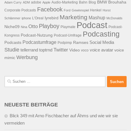
BMW
Brouhaha
adobe
Audio-Marketing
Bahn
Blog
Adam Curry
ADM
Apple
Facebook
Corporate Podcasts
Henkel
Ford
Gewinnspiel
Horst
Marketing
Mashup
lyrebird
L'Oreal
Schlämmer
iphone
McDonalds
Podcast
Playboy
Otto
Niche09
Playmate
Podcast-
Nina
Podcasting
Podcast-Nutzung
Kongress
Podcast-Umfrage
Podcastumfrage
Social Media
Podcasts
Ramses
Podpimp
Studie
Twitter
tellerrand
toptrnd
voice avatar
Video
voice
voco
Werbung
mimic
Suchen
nach:
NEUESTE BEITRÄGE
Blick 349 mit Arno Fischbacher auf Ähms und wie wir sie
vermeiden