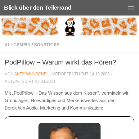
Blick über den Tellerrand
Unter dem Inhalt
ALLGEMEIN
/
SONSTIGES
PodPillow – Warum wirkt das Hören?
VON
ALEX WUNSCHEL
· VERÖFFENTLICHT
14.10.2005
·
AKTUALISIERT
17.03.2023
Mit „PodPillow – Das Wissen aus dem Kissen“, vermitteln wir
Grundlagen, Hörwürdiges und Merkenswertes aus den
Bereichen Audio, Marketing und Kommunikation: