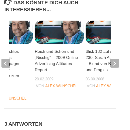
DAS KÖNNTE DICH AUCH
INTERESSIEREN...
schlechtes
Reich und Schön und
Blick 182 auf Aphex
Qantas
„Nischig“ – 2009 Online
230, Sarah Austin, Will
-Kampagne
Advertising Attitudes
it Blend von BlendTec
uxury
Report
und Fragies
lt sich zum
20.02.2009
06.09.2008
VON
ALEX WUNSCHEL
VON
ALEX WUNSCHEL
1
EX WUNSCHEL
3 ANTWORTEN