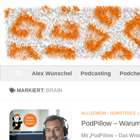
Unter dem Inhalt
Alex Wunschel
Podcasting
Podche
MARKIERT:
BRAIN
ALLGEMEIN
/
SONSTIGES
1
PodPillow – Warum
Mit „PodPillow – Das Wiss