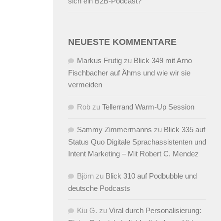
sich ein B2B-Podcast?
NEUESTE KOMMENTARE
Markus Frutig
zu
Blick 349 mit Arno
Fischbacher auf Ähms und wie wir sie
vermeiden
Rob
zu
Tellerrand Warm-Up Session
Sammy Zimmermanns
zu
Blick 335 auf
Status Quo Digitale Sprachassistenten und
Intent Marketing – Mit Robert C. Mendez
Björn
zu
Blick 310 auf Podbubble und
deutsche Podcasts
Kiu G.
zu
Viral durch Personalisierung: