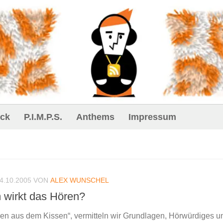
ck
P.I.M.P.S.
Anthems
Impressum
4.10.2005
VON
ALEX WUNSCHEL
 wirkt das Hören?
en aus dem Kissen“, vermitteln wir Grundlagen, Hörwürdiges u