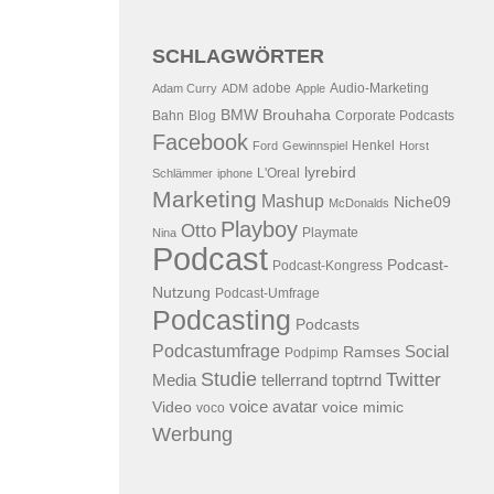
SCHLAGWÖRTER
adobe
Audio-Marketing
Adam Curry
ADM
Apple
BMW
Brouhaha
Bahn
Blog
Corporate Podcasts
Facebook
Henkel
Ford
Gewinnspiel
Horst
lyrebird
L'Oreal
Schlämmer
iphone
Marketing
Mashup
Niche09
McDonalds
Playboy
Otto
Playmate
Nina
Podcast
Podcast-
Podcast-Kongress
Nutzung
Podcast-Umfrage
Podcasting
Podcasts
Podcastumfrage
Social
Ramses
Podpimp
Studie
Twitter
Media
tellerrand
toptrnd
voice avatar
Video
voice mimic
voco
Werbung