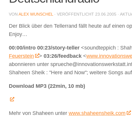
VON
ALEX WUNSCHEL
· VERÖFFENTLICHT
23.06.2005
· AKTU
Der Blick über den Tellerrand fällt heute auf einen
Enjoy…
00:00/intro
00:23/story-teller
<soundteppich : Sha
Feuerstein
>
03:26/feedback
<
www.innovationswer
abonnieren unter sprueche@innovationswerkstatt.info
Shaheen Sheik : "Here and Now"; weitere Songs au
Download MP3 (22min, 10 mb)
Mehr von Shaheen unter
www.shaheensheik.com