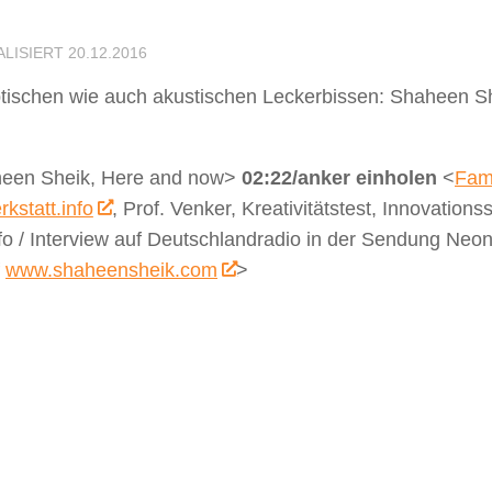
ALISIERT
20.12.2016
 optischen wie auch akustischen Leckerbissen: Shaheen S
heen Sheik, Here and now>
02:22/anker einholen
<
Fami
kstatt.info
, Prof. Venker, Kreativitätstest, Innovation
 / Interview auf Deutschlandradio in der Sendung Neonl
f
www.shaheensheik.com
>