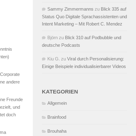
Sammy Zimmermanns
zu
Blick 335 auf
Status Quo Digitale Sprachassistenten und
Intent Marketing – Mit Robert C. Mendez
Björn
zu
Blick 310 auf Podbubble und
deutsche Podcasts
nntnis
nten)
Kiu G.
zu
Viral durch Personalisierung:
Einige Beispiele individualisierbarer Videos
 Corporate
ine andere
KATEGORIEN
eine Freunde
Allgemein
zielt, und
tet doch
Brainfood
Brouhaha
hema