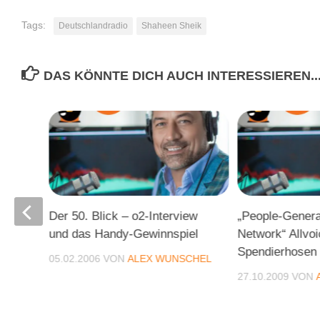
Tags:
Deutschlandradio
Shaheen Sheik
DAS KÖNNTE DICH AUCH INTERESSIEREN..
Der 50. Blick – o2-Interview
„People-Gener
ecker
und das Handy-Gewinnspiel
Network“ Allvoi
Spendierhosen
CHEL
05.02.2006
VON
ALEX WUNSCHEL
27.10.2009
VON