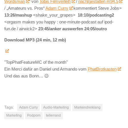
Wordsman
“ von
Tobis Filmverleih
/
nachtgestalten m94,5
/ „Amateurs vs. Pros“
Adam Curry
kommentiert Steve Jobs>
13:26/mashup
<shake_your_grapes>
18:10/podcasting2
<orgasm makes you happy : one-minute-podcast auf ipod-
fun.de / airwick2>
23:45/anker auswerfen 24:05/outro
Download MP3 (24 min, 12 mb)
"TopPhatFeatureMC of the month"
Ein Merci dafür an Daniel und Armando vom
PhatBrotkasten
Und das aus Bonn… 😉
Tags:
Adam Curry
Audio-Marketing
Markendreiklang
Marketing
Podporn
tellerrand