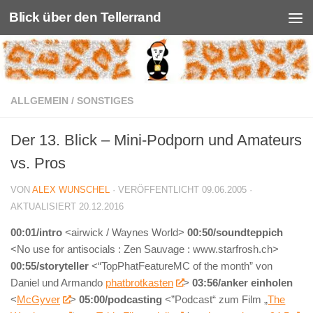
Blick über den Tellerrand
Unter dem Inhalt
ALLGEMEIN
/
SONSTIGES
Der 13. Blick – Mini-Podporn und Amateurs
vs. Pros
VON
ALEX WUNSCHEL
· VERÖFFENTLICHT
09.06.2005
·
AKTUALISIERT
20.12.2016
00:01/intro
<airwick / Waynes World>
00:50/soundteppich
<No use for antisocials : Zen Sauvage : www.starfrosh.ch>
00:55/storyteller
<“TopPhatFeatureMC of the month” von
Daniel und Armando
phatbrotkasten
>
03:56/anker einholen
<
McGyver
>
05:00/podcasting
<”Podcast“ zum Film „
The