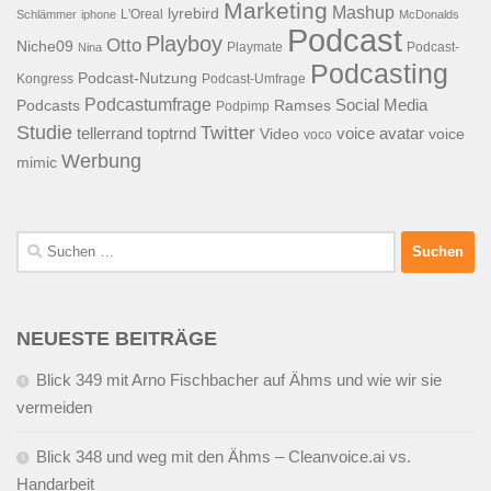
Marketing
Mashup
lyrebird
L'Oreal
Schlämmer
iphone
McDonalds
Podcast
Playboy
Otto
Niche09
Playmate
Podcast-
Nina
Podcasting
Podcast-Nutzung
Kongress
Podcast-Umfrage
Podcastumfrage
Social Media
Podcasts
Ramses
Podpimp
Studie
Twitter
tellerrand
toptrnd
voice avatar
Video
voice
voco
Werbung
mimic
Suchen
nach:
NEUESTE BEITRÄGE
Blick 349 mit Arno Fischbacher auf Ähms und wie wir sie
vermeiden
Blick 348 und weg mit den Ähms – Cleanvoice.ai vs.
Handarbeit