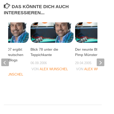
DAS KÖNNTE DICH AUCH
INTERESSIEREN...
ie 2007 ergibt:
Blick 78 unter die
Der neunte Blick –
 der Deutschen
Teppichkante
Pimp Münster
äufig Blogs
06.09.2006
29.04.2005
07
VON
ALEX WUNSCHEL
VON
ALEX WUNSCHEL
EX WUNSCHEL