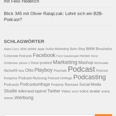
mit Felix Hederich
Blick 345 mit Oliver Ratajczak: Lohnt sich ein B2B-
Podcast?
SCHLAGWÖRTER
BMW
Brouhaha
adobe
Audio-Marketing
Bahn
Blog
Adam Curry
ADM
Apple
Facebook
Corporate Podcasts
Henkel
Ford
Gewinnspiel
Horst
Marketing
Mashup
lyrebird
L'Oreal
Schlämmer
iphone
McDonalds
Podcast
Playboy
Otto
Niche09
Playmate
Podcast-
Nina
Podcasting
Podcast-Nutzung
Kongress
Podcast-Umfrage
Podcastumfrage
Social Media
Podcasts
Ramses
Podpimp
Studie
Twitter
tellerrand
toptrnd
voice avatar
Video
voice
voco
Werbung
mimic