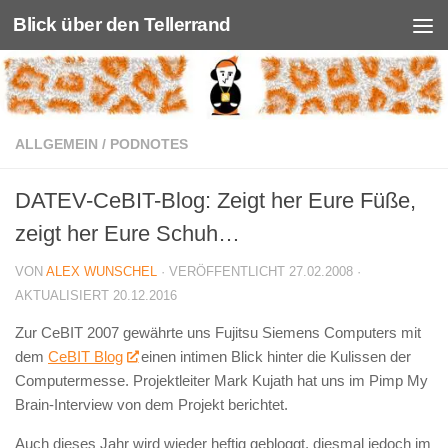
Blick über den Tellerrand
Unter dem Inhalt
ALLGEMEIN
/
PODNOTES
DATEV-CeBIT-Blog: Zeigt her Eure Füße,
zeigt her Eure Schuh…
VON
ALEX WUNSCHEL
· VERÖFFENTLICHT
27.02.2008
·
AKTUALISIERT
20.12.2016
Zur CeBIT 2007 gewährte uns Fujitsu Siemens Computers mit
dem
CeBIT Blog
einen intimen Blick hinter die Kulissen der
Computermesse. Projektleiter Mark Kujath hat uns im Pimp My
Brain-Interview von dem Projekt berichtet.
Auch dieses Jahr wird wieder heftig gebloggt, diesmal jedoch im