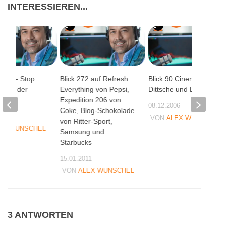
INTERESSIEREN...
Blick – Stop
Blick 272 auf Refresh
Blick 90 Cinema,
 und der
Everything von Pepsi,
Dittsche und Le Web 3
ffekt
Expedition 206 von
08.12.2006
Coke, Blog-Schokolade
05
VON
ALEX WUNSCHEL
von Ritter-Sport,
EX WUNSCHEL
Samsung und
Starbucks
15.01.2011
VON
ALEX WUNSCHEL
3 ANTWORTEN