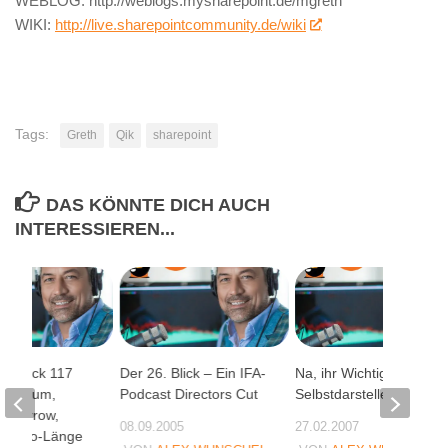
WEBLOG: http://weblogs.mysharepoint.de/mgreth
WIKI:
http://live.sharepointcommunity.de/wiki
Tags:
Greth
Qik
sharepoint
DAS KÖNNTE DICH AUCH
INTERESSIEREN...
: Blick 117
Der 26. Blick – Ein IFA-
Na, ihr Wichtigtuer und
enforum,
Podcast Directors Cut
Selbstdarsteller,
Tomorrow,
08.09.2005
27.02.2007
 Video-Länge