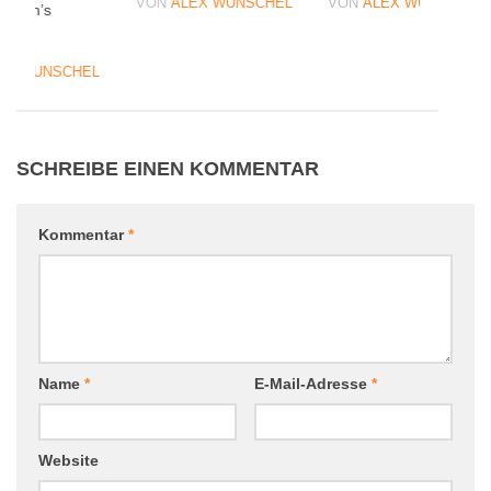
VON
ALEX WUNSCHEL
VON
ALEX WUNSCHEL
e Ben’s
07
EX WUNSCHEL
SCHREIBE EINEN KOMMENTAR
Kommentar
*
Name
*
E-Mail-Adresse
*
Website