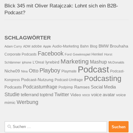
Blick 345 mit Oliver Ratajczak: Lohnt sich ein B2B-
Podcast?
SCHLAGWÖRTER
BMW
Brouhaha
adobe
Audio-Marketing
Bahn
Blog
Adam Curry
ADM
Apple
Facebook
Corporate Podcasts
Henkel
Ford
Gewinnspiel
Horst
Marketing
Mashup
lyrebird
L'Oreal
Schlämmer
iphone
McDonalds
Podcast
Playboy
Otto
Niche09
Playmate
Podcast-
Nina
Podcasting
Podcast-Nutzung
Kongress
Podcast-Umfrage
Podcastumfrage
Social Media
Podcasts
Ramses
Podpimp
Studie
Twitter
tellerrand
toptrnd
voice avatar
Video
voice
voco
Werbung
mimic
Suchen
nach: