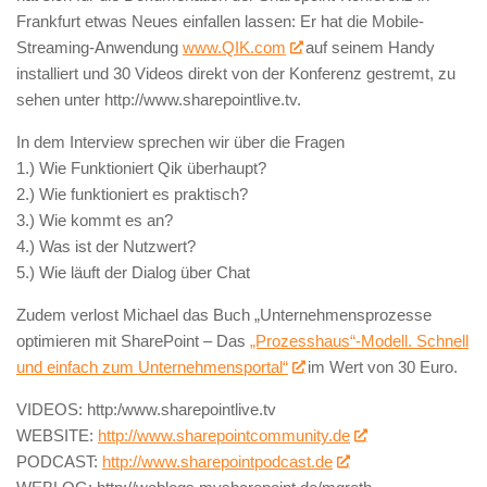
Frankfurt etwas Neues einfallen lassen: Er hat die Mobile-
Streaming-Anwendung
www.QIK.com
auf seinem Handy
installiert und 30 Videos direkt von der Konferenz gestremt, zu
sehen unter http://www.sharepointlive.tv.
In dem Interview sprechen wir über die Fragen
1.) Wie Funktioniert Qik überhaupt?
2.) Wie funktioniert es praktisch?
3.) Wie kommt es an?
4.) Was ist der Nutzwert?
5.) Wie läuft der Dialog über Chat
Zudem verlost Michael das Buch „Unternehmensprozesse
optimieren mit SharePoint – Das
„Prozesshaus“-Modell. Schnell
und einfach zum Unternehmensportal“
im Wert von 30 Euro.
VIDEOS: http:/www.sharepointlive.tv
WEBSITE:
http://www.sharepointcommunity.de
PODCAST:
http://www.sharepointpodcast.de