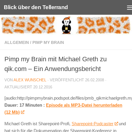
Blick über den Tellerrand
Unter dem Inhalt
ALLGEMEIN
/
PIMP MY BRAIN
Pimp my Brain mit Michael Greth zu
qik.com – Ein Anwendungsbericht
VON
ALEX WUNSCHEL
· VERÖFFENTLICHT
26.02.2008
·
AKTUALISIERT
20.12.2016
[audio:http://pimpmybrain.podspot.de/files/pmb_qikmichaelgreth.m
Dauer: 17 Minuten :
Episode als MP3-Datei herunterladen
(12 Mb)
Michael Greth ist Sharepoint-Profi,
Sharepoint-Podcaster
und
hat sich für die Dokumenation der Sharepoint-Konferenz in