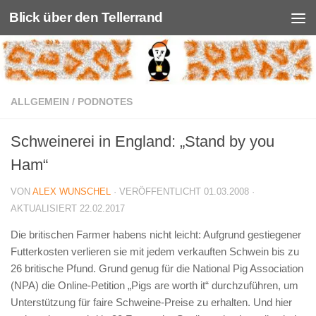
Blick über den Tellerrand
Unter dem Inhalt
ALLGEMEIN
/
PODNOTES
Schweinerei in England: „Stand by you
Ham“
VON
ALEX WUNSCHEL
· VERÖFFENTLICHT
01.03.2008
·
AKTUALISIERT
22.02.2017
Die britischen Farmer habens nicht leicht: Aufgrund gestiegener
Futterkosten verlieren sie mit jedem verkauften Schwein bis zu
26 britische Pfund. Grund genug für die National Pig Association
(NPA) die Online-Petition „Pigs are worth it“ durchzuführen, um
Unterstützung für faire Schweine-Preise zu erhalten. Und hier