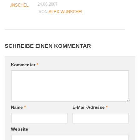
24.06.2007
EX WUNSCHEL
VON
ALEX WUNSCHEL
SCHREIBE EINEN KOMMENTAR
Kommentar
*
Name
*
E-Mail-Adresse
*
Website