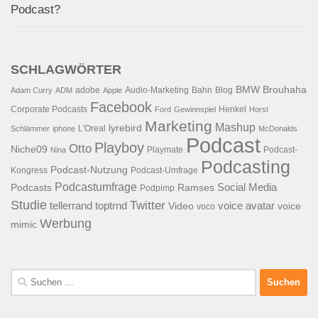
Podcast?
SCHLAGWÖRTER
BMW
Brouhaha
adobe
Audio-Marketing
Bahn
Blog
Adam Curry
ADM
Apple
Facebook
Corporate Podcasts
Henkel
Ford
Gewinnspiel
Horst
Marketing
Mashup
lyrebird
L'Oreal
Schlämmer
iphone
McDonalds
Podcast
Playboy
Otto
Niche09
Playmate
Podcast-
Nina
Podcasting
Podcast-Nutzung
Kongress
Podcast-Umfrage
Podcastumfrage
Social Media
Podcasts
Ramses
Podpimp
Studie
Twitter
tellerrand
toptrnd
voice avatar
Video
voice
voco
Werbung
mimic
Suchen
nach: