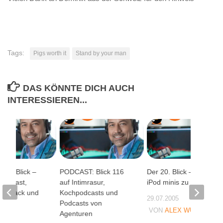
Tags:
Pigs worth it
Stand by your man
DAS KÖNNTE DICH AUCH
INTERESSIEREN...
Rück-Blick –
PODCAST: Blick 116
Der 20. Blick – 423
Podcast,
auf Intimrasur,
iPod minis zu gewinnen
Feedback und
Kochpodcasts und
29.07.2005
Podcasts von
VON
ALEX WUNSCHEL
Agenturen
06