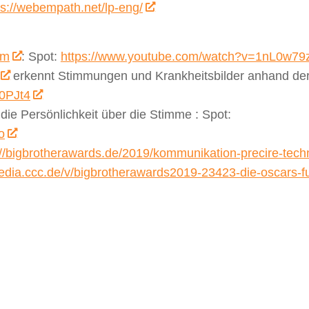
ps://webempath.net/lp-eng/
om
: Spot:
https://www.youtube.com/watch?v=1nL0w7
erkennt Stimmungen und Krankheitsbilder anhand der
0PJt4
 die Persönlichkeit über die Stimme : Spot:
o
://bigbrotherawards.de/2019/kommunikation-precire-tech
media.ccc.de/v/bigbrotherawards2019-23423-die-oscars-f