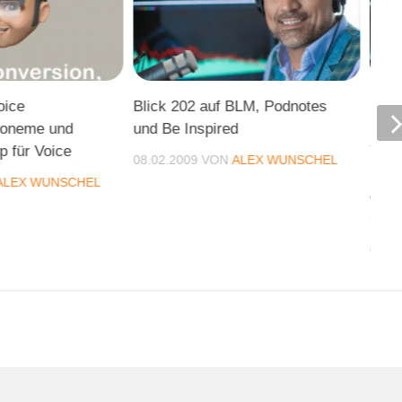
oice
Blick 202 auf BLM, Podnotes
Blic
honeme und
und Be Inspired
Pate
 für Voice
Yout
08.02.2009
VON
ALEX WUNSCHEL
Podc
ALEX WUNSCHEL
deut
Goog
07.0