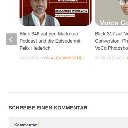
Web
Blick 346 auf den Marketea
Blick 317 auf V
Podcast und die Episode mit
Conversion, P
Felix Hederich
VoCo Photoshop
CHEL
23.04.2021
VON
ALEX WUNSCHEL
27.09.2019
VON
SCHREIBE EINEN KOMMENTAR
Kommentar
*