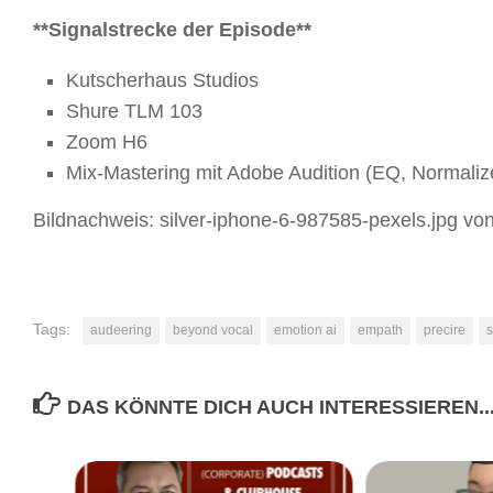
**Signalstrecke der Episode**
Kutscherhaus Studios
Shure TLM 103
Zoom H6
Mix-Mastering mit Adobe Audition (EQ, Normaliz
Bildnachweis: silver-iphone-6-987585-pexels.jpg vo
Tags:
audeering
beyond vocal
emotion ai
empath
precire
DAS KÖNNTE DICH AUCH INTERESSIEREN..