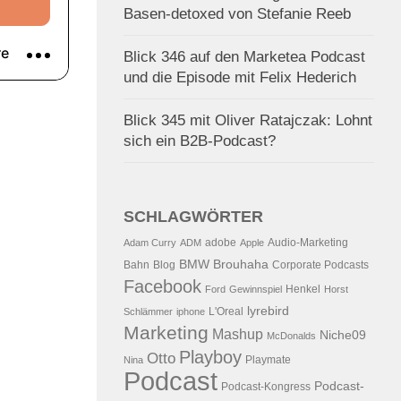
Basen-detoxed von Stefanie Reeb
Blick 346 auf den Marketea Podcast
und die Episode mit Felix Hederich
Blick 345 mit Oliver Ratajczak: Lohnt
sich ein B2B-Podcast?
SCHLAGWÖRTER
adobe
Audio-Marketing
Adam Curry
ADM
Apple
BMW
Brouhaha
Bahn
Blog
Corporate Podcasts
Facebook
Henkel
Ford
Gewinnspiel
Horst
lyrebird
L'Oreal
Schlämmer
iphone
Marketing
Mashup
Niche09
McDonalds
Playboy
Otto
Playmate
Nina
Podcast
Podcast-
Podcast-Kongress