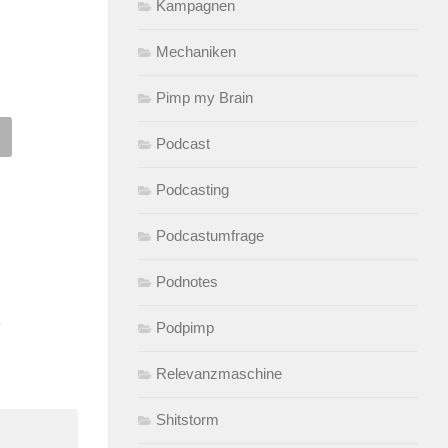
Kampagnen
Mechaniken
Pimp my Brain
k 221 auf das Podcast-
PODCAST: Blick 146 auf
nt, Video-Werbung bei
Social Networking Lancia
Podcast
ube, 1 Mio. deutsche
Schlämmerblog Neckermann
Podcasting
astnutzer, 1.8 Mio
und Politifact Song
sche Twitternutzer und
04.02.2008
VON
ALEX WUNSCHE
Podcastumfrage
le Chicks
8.2009
VON
ALEX WUNSCHEL
Podnotes
Podpimp
Relevanzmaschine
Shitstorm