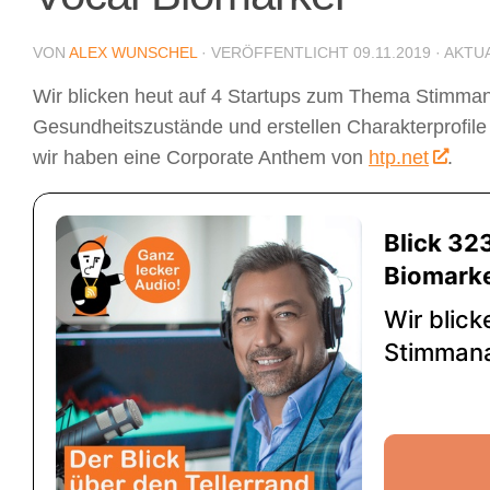
VON
ALEX WUNSCHEL
· VERÖFFENTLICHT
09.11.2019
· AKTU
Wir blicken heut auf 4 Startups zum Thema Stimman
Gesundheitszustände und erstellen Charakterprofil
wir haben eine Corporate Anthem von
htp.net
.