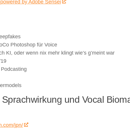
 powered by Adobe Sensei
Deepfakes
oCo Photoshop für Voice
h KI, oder wenn nix mehr klingt wie’s g’meint war
V19
n Podcasting
upermodels
 Sprachwirkung und Vocal Biom
h.com/jpn/