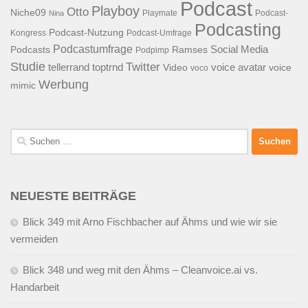
Podcast
Playboy
Otto
Niche09
Playmate
Podcast-
Nina
Podcasting
Podcast-Nutzung
Kongress
Podcast-Umfrage
Podcastumfrage
Social Media
Podcasts
Ramses
Podpimp
Studie
Twitter
tellerrand
toptrnd
voice avatar
Video
voice
voco
Werbung
mimic
Suchen
nach:
NEUESTE BEITRÄGE
Blick 349 mit Arno Fischbacher auf Ähms und wie wir sie
vermeiden
Blick 348 und weg mit den Ähms – Cleanvoice.ai vs.
Handarbeit