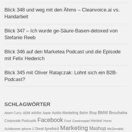
Blick 348 und weg mit den Ähms – Cleanvoice.ai vs.
Handarbeit
Blick 347 – Ich wurde ge-Säure-Basen-detoxed von
Stefanie Reeb
Blick 346 auf den Marketea Podcast und die Episode
mit Felix Hederich
Blick 345 mit Oliver Ratajczak: Lohnt sich ein B2B-
Podcast?
SCHLAGWÖRTER
BMW
Brouhaha
adobe
Audio-Marketing
Bahn
Blog
Adam Curry
ADM
Apple
Facebook
Corporate Podcasts
Henkel
Ford
Gewinnspiel
Horst
Marketing
Mashup
lyrebird
L'Oreal
Schlämmer
iphone
McDonalds