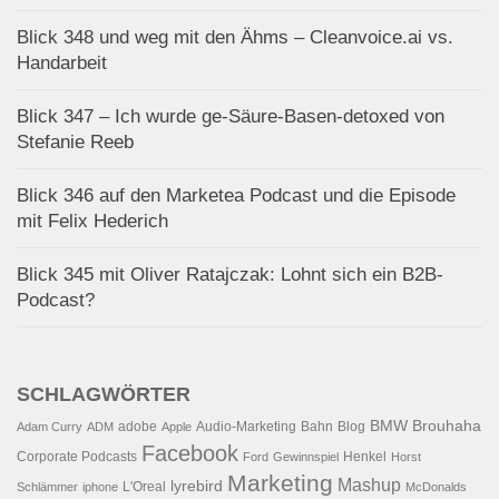
Blick 348 und weg mit den Ähms – Cleanvoice.ai vs.
Handarbeit
Blick 347 – Ich wurde ge-Säure-Basen-detoxed von
Stefanie Reeb
Blick 346 auf den Marketea Podcast und die Episode
mit Felix Hederich
Blick 345 mit Oliver Ratajczak: Lohnt sich ein B2B-
Podcast?
SCHLAGWÖRTER
BMW
Brouhaha
adobe
Audio-Marketing
Bahn
Blog
Adam Curry
ADM
Apple
Facebook
Corporate Podcasts
Henkel
Ford
Gewinnspiel
Horst
Marketing
Mashup
lyrebird
L'Oreal
Schlämmer
iphone
McDonalds