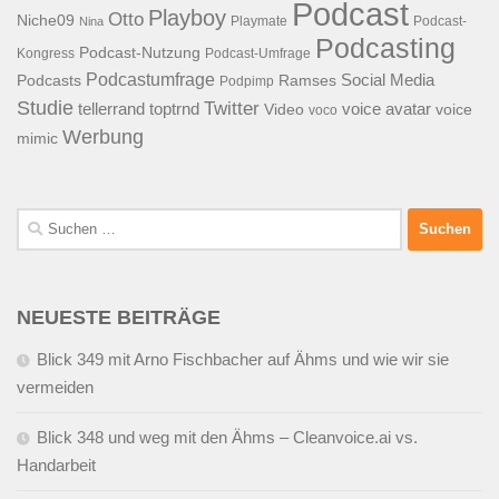
Podcast
Playboy
Otto
Niche09
Playmate
Podcast-
Nina
Podcasting
Podcast-Nutzung
Kongress
Podcast-Umfrage
Podcastumfrage
Social Media
Podcasts
Ramses
Podpimp
Studie
Twitter
tellerrand
toptrnd
voice avatar
Video
voice
voco
Werbung
mimic
Suchen
nach:
NEUESTE BEITRÄGE
Blick 349 mit Arno Fischbacher auf Ähms und wie wir sie
vermeiden
Blick 348 und weg mit den Ähms – Cleanvoice.ai vs.
Handarbeit