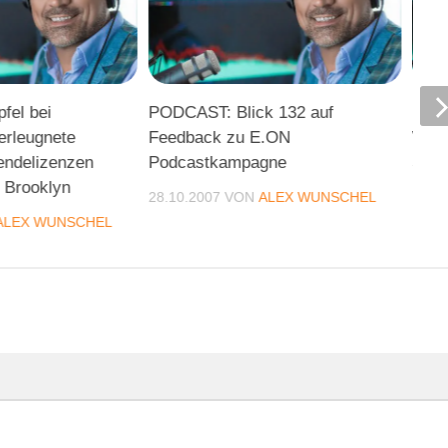
pfel bei
PODCAST: Blick 132 auf
Blic
erleugnete
Feedback zu E.ON
Werb
endelizenzen
Podcastkampagne
Star
s Brooklyn
und 
28.10.2007
VON
ALEX WUNSCHEL
ALEX WUNSCHEL
19.0