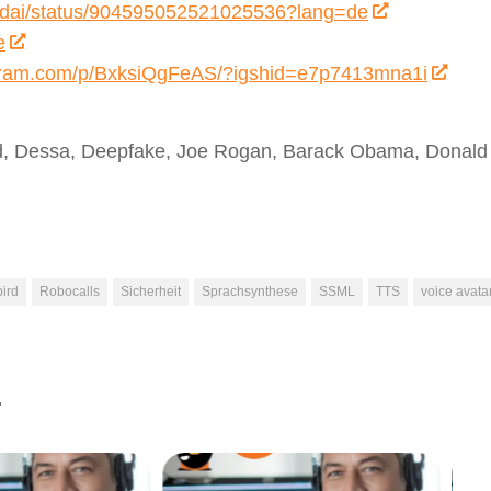
ebirdai/status/904595052521025536?lang=de
e
agram.com/p/BxksiQgFeAS/?igshid=e7p7413mna1i
rd, Dessa, Deepfake, Joe Rogan, Barack Obama, Donald
bird
Robocalls
Sicherheit
Sprachsynthese
SSML
TTS
voice avata
.