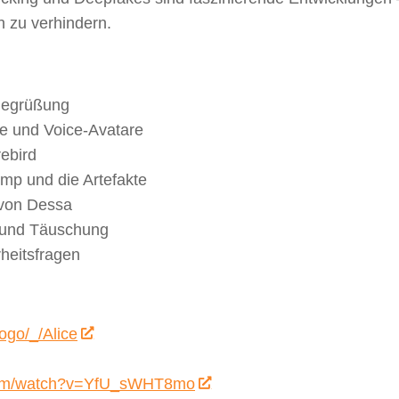
 zu verhindern.
 Begrüßung
e und Voice-Avatare
rebird
mp und die Artefakte
 von Dessa
t und Täuschung
rheitsfragen
ogo/_/Alice
.com/watch?v=YfU_sWHT8mo