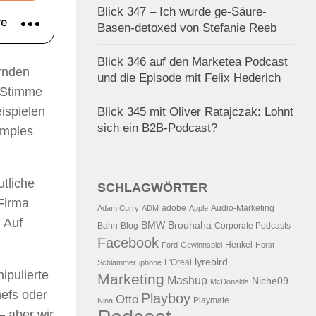
Blick 347 – Ich wurde ge-Säure-
Basen-detoxed von Stefanie Reeb
Blick 346 auf den Marketea Podcast
rnden
und die Episode mit Felix Hederich
e Stimme
ispielen
Blick 345 mit Oliver Ratajczak: Lohnt
sich ein B2B-Podcast?
amples
tliche
SCHLAGWÖRTER
Firma
adobe
Audio-Marketing
Adam Curry
ADM
Apple
. Auf
BMW
Brouhaha
Bahn
Blog
Corporate Podcasts
Facebook
Henkel
Ford
Gewinnspiel
Horst
lyrebird
L'Oreal
Schlämmer
iphone
ipulierte
Marketing
Mashup
Niche09
McDonalds
efs oder
Playboy
Otto
Playmate
Nina
– aber wir