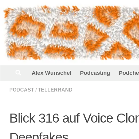
Unter dem Inhalt
Alex Wunschel
Podcasting
Podche
PODCAST
/
TELLERRAND
Blick 316 auf Voice Clo
Deepfakes