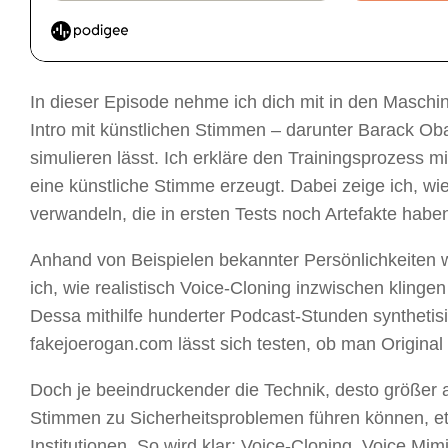
In dieser Episode nehme ich dich mit in den Masc
Intro mit künstlichen Stimmen – darunter Barack Ob
simulieren lässt. Ich erkläre den Trainingsprozess m
eine künstliche Stimme erzeugt. Dabei zeige ich, w
verwandeln, die in ersten Tests noch Artefakte habe
Anhand von Beispielen bekannter Persönlichkeiten
ich, wie realistisch Voice-Cloning inzwischen klin
Dessa mithilfe hunderter Podcast-Stunden synthetisier
fakejoerogan.com lässt sich testen, ob man Origina
Doch je beeindruckender die Technik, desto größer 
Stimmen zu Sicherheitsproblemen führen können, e
Institutionen. So wird klar: Voice-Cloning, Voice M