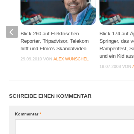
Blick 260 auf Elektrischen
Blick 174 auf Ä
Reporter, Tripadvisor, Telekom
Springer, das v
CHEL
hilft und Elmo’s Skandalvideo
Rampenfest, S
und ein Kid au
29.09.2010
VON
ALEX WUNSCHEL
18.07.2008
VON
SCHREIBE EINEN KOMMENTAR
Kommentar
*