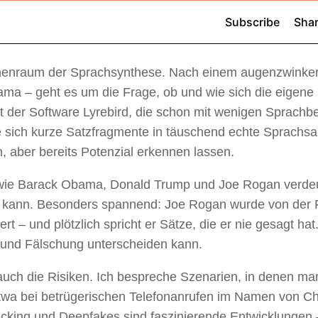
hinenraum der Sprachsynthese. Nach einem augenzwinke
ama – geht es um die Frage, ob und wie sich die eigen
it der Software Lyrebird, die schon mit wenigen Sprachbe
ie sich kurze Satzfragmente in täuschend echte Sprachs
n, aber bereits Potenzial erkennen lassen.
 wie Barack Obama, Donald Trump und Joe Rogan verdeu
gen kann. Besonders spannend: Joe Rogan wurde von der 
t – und plötzlich spricht er Sätze, die er nie gesagt hat
l und Fälschung unterscheiden kann.
auch die Risiken. Ich bespreche Szenarien, in denen man
twa bei betrügerischen Telefonanrufen im Namen von Ch
imicking und Deepfakes sind faszinierende Entwicklungen 