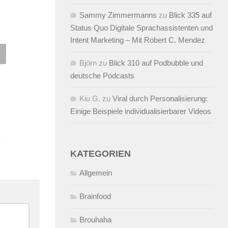
Sammy Zimmermanns
zu
Blick 335 auf
Status Quo Digitale Sprachassistenten und
Intent Marketing – Mit Robert C. Mendez
k 184 auf
Der 52. Blick – Letzter Teil d
Björn
zu
Blick 310 auf Podbubble und
ekontaktpotenzial,
Handy-Gewinnspiels
deutsche Podcasts
tUp-Monitor, OMD 2008
12.02.2006
VON
ALEX WUNSCHE
Feedback
Kiu G.
zu
Viral durch Personalisierung:
Einige Beispiele individualisierbarer Videos
9.2008
VON
ALEX WUNSCHEL
KATEGORIEN
Allgemein
Brainfood
Brouhaha