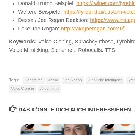
Donald-Trump-Beispiel:
https://twitter.com/lyr
Weitere Beispiele:
https://lyrebird.ai/custom-voic
Dessa / Joe Rogan Reaktion:
https://www.inst
Fake Joe Rogan:
http://fakejoerogan.com/
Keywords:
Voice-Cloning, Sprachsynthese, Lyrebi
Voice Mimicking, Sicherheit, Robocalls, TTS
Tags:
Deepfakes
dessa
Joe Rogan
künstliche Intelligenz
lyre
Voice Cloning
voice mimic
DAS KÖNNTE DICH AUCH INTERESSIEREN..