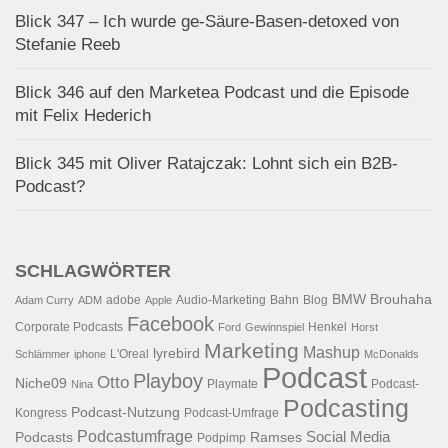
Blick 347 – Ich wurde ge-Säure-Basen-detoxed von
Stefanie Reeb
Blick 346 auf den Marketea Podcast und die Episode
mit Felix Hederich
Blick 345 mit Oliver Ratajczak: Lohnt sich ein B2B-
Podcast?
SCHLAGWÖRTER
BMW
Brouhaha
adobe
Audio-Marketing
Bahn
Blog
Adam Curry
ADM
Apple
Facebook
Corporate Podcasts
Henkel
Ford
Gewinnspiel
Horst
Marketing
Mashup
lyrebird
L'Oreal
Schlämmer
iphone
McDonalds
Podcast
Playboy
Otto
Niche09
Playmate
Podcast-
Nina
Podcasting
Podcast-Nutzung
Kongress
Podcast-Umfrage
Podcastumfrage
Social Media
Podcasts
Ramses
Podpimp