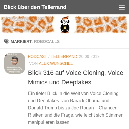
Blick über den Tellerrand
Unter dem Inhalt
MARKIERT:
ROBOCALLS
PODCAST
/
TELLERRAND
20.09.2019
VON
ALEX WUNSCHEL
Blick 316 auf Voice Cloning, Voice
Mimics und Deepfakes
Ein tiefer Blick in die Welt von Voice Cloning
und Deepfakes: von Barack Obama und
Donald Trump bis zu Joe Rogan – Chancen,
Risiken und die Frage, wie leicht sich Stimmen
manipulieren lassen.