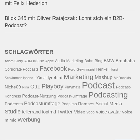
mit Felix Hederich
Blick 345 mit Oliver Ratajczak: Lohnt sich ein B2B-
Podcast?
SCHLAGWÖRTER
BMW
Brouhaha
adobe
Audio-Marketing
Bahn
Blog
Adam Curry
ADM
Apple
Facebook
Corporate Podcasts
Henkel
Ford
Gewinnspiel
Horst
Marketing
Mashup
lyrebird
L'Oreal
Schlämmer
iphone
McDonalds
Podcast
Playboy
Otto
Niche09
Playmate
Podcast-
Nina
Podcasting
Podcast-Nutzung
Kongress
Podcast-Umfrage
Podcastumfrage
Social Media
Podcasts
Ramses
Podpimp
Studie
Twitter
tellerrand
toptrnd
voice avatar
Video
voice
voco
Werbung
mimic