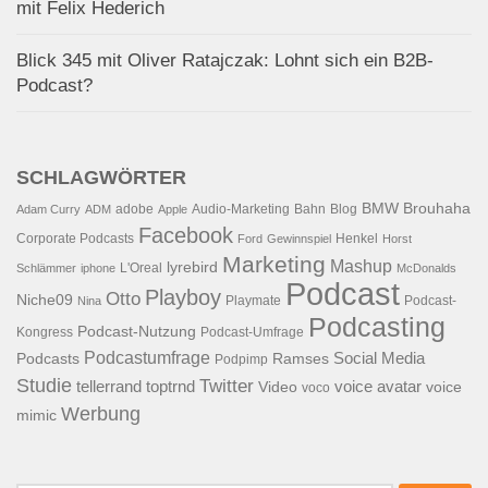
mit Felix Hederich
Blick 345 mit Oliver Ratajczak: Lohnt sich ein B2B-
Podcast?
SCHLAGWÖRTER
BMW
Brouhaha
adobe
Audio-Marketing
Bahn
Blog
Adam Curry
ADM
Apple
Facebook
Corporate Podcasts
Henkel
Ford
Gewinnspiel
Horst
Marketing
Mashup
lyrebird
L'Oreal
Schlämmer
iphone
McDonalds
Podcast
Playboy
Otto
Niche09
Playmate
Podcast-
Nina
Podcasting
Podcast-Nutzung
Kongress
Podcast-Umfrage
Podcastumfrage
Social Media
Podcasts
Ramses
Podpimp
Studie
Twitter
tellerrand
toptrnd
voice avatar
Video
voice
voco
Werbung
mimic