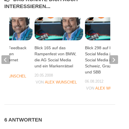
INTERESSIEREN...
3 auf Feedback
Blick 165 auf das
Blick 298 auf Kitkat,
Privaten
Rampenfest von BMW,
Social Media in Krisen,
m Internet
die AG Social Media
Social Media in der
und ein Markenrätsel
Schweiz, Grazer Linien
08
und SBB
20.05.2008
EX WUNSCHEL
06.08.2012
VON
ALEX WUNSCHEL
VON
ALEX WUNSCHEL
6 ANTWORTEN