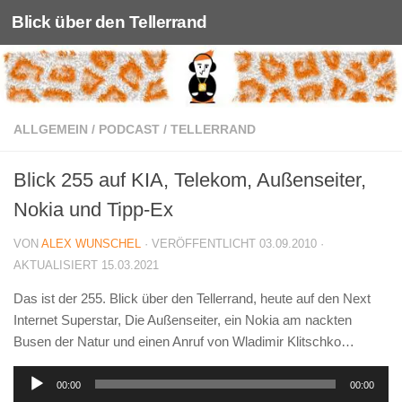
Blick über den Tellerrand
Unter dem Inhalt
ALLGEMEIN
/
PODCAST
/
TELLERRAND
Blick 255 auf KIA, Telekom, Außenseiter,
Nokia und Tipp-Ex
VON
ALEX WUNSCHEL
· VERÖFFENTLICHT
03.09.2010
·
AKTUALISIERT
15.03.2021
Das ist der 255. Blick über den Tellerrand, heute auf den Next
Internet Superstar, Die Außenseiter, ein Nokia am nackten
Busen der Natur und einen Anruf von Wladimir Klitschko…
Audio-
00:00
00:00
Player