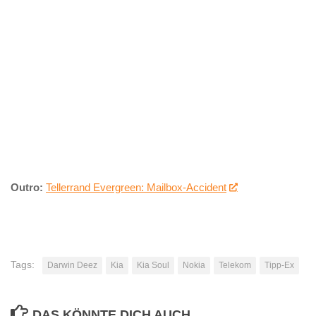
Outro:
Tellerrand Evergreen: Mailbox-Accident
Tags:
Darwin Deez
Kia
Kia Soul
Nokia
Telekom
Tipp-Ex
DAS KÖNNTE DICH AUCH