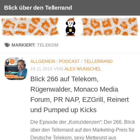
Blick über den Tellerrand
Unter dem Inhalt
MARKIERT:
TELEKOM
ALLGEMEIN
/
PODCAST
/
TELLERRAND
19.11.2010
VON
ALEX WUNSCHEL
Blick 266 auf Telekom,
Rügenwalder, Monaco Media
Forum, PR NAP, EZGrill, Reinert
und Pumped up Kicks
Die Episode der „Koinzidenzen“: Der 266. Blick
über den Tellerrand auf den Marketing-Preis für
Deutsche Telekom, sexy Mettwurst aus