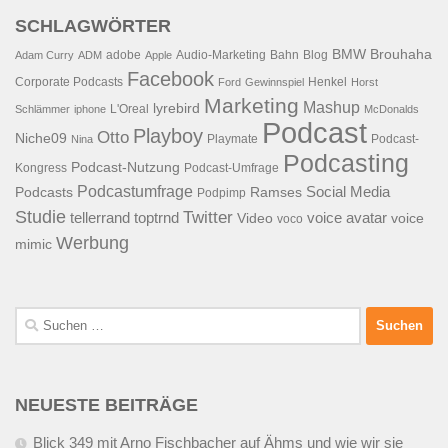
SCHLAGWÖRTER
BMW
Brouhaha
adobe
Audio-Marketing
Bahn
Blog
Adam Curry
ADM
Apple
Facebook
Corporate Podcasts
Henkel
Ford
Gewinnspiel
Horst
Marketing
Mashup
lyrebird
L'Oreal
Schlämmer
iphone
McDonalds
Podcast
Playboy
Otto
Niche09
Playmate
Podcast-
Nina
Podcasting
Podcast-Nutzung
Kongress
Podcast-Umfrage
Podcastumfrage
Social Media
Podcasts
Ramses
Podpimp
Studie
Twitter
tellerrand
toptrnd
voice avatar
Video
voice
voco
Werbung
mimic
Suchen
nach:
NEUESTE BEITRÄGE
Blick 349 mit Arno Fischbacher auf Ähms und wie wir sie