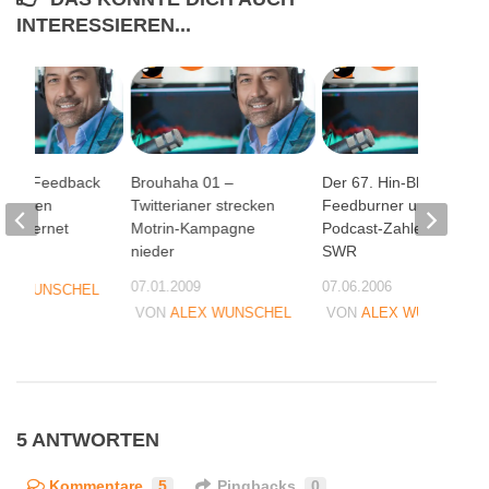
INTERESSIEREN...
3 auf Feedback
Brouhaha 01 –
Der 67. Hin-Blick –
Privaten
Twitterianer strecken
Feedburner und
m Internet
Motrin-Kampagne
Podcast-Zahlen vom
nieder
SWR
08
07.01.2009
07.06.2006
EX WUNSCHEL
VON
ALEX WUNSCHEL
VON
ALEX WUNSCHEL
5 ANTWORTEN
Kommentare
5
Pingbacks
0