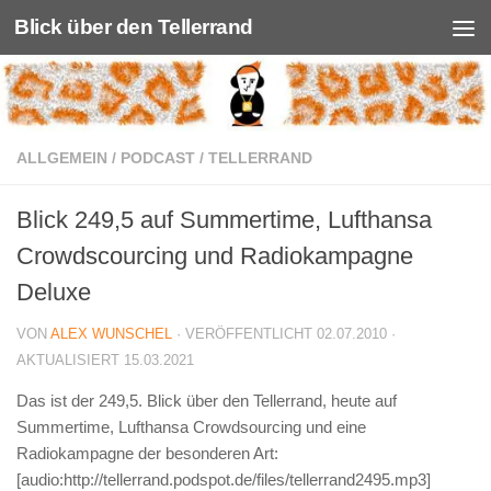
Blick über den Tellerrand
Unter dem Inhalt
ALLGEMEIN
/
PODCAST
/
TELLERRAND
Blick 249,5 auf Summertime, Lufthansa
Crowdscourcing und Radiokampagne
Deluxe
VON
ALEX WUNSCHEL
· VERÖFFENTLICHT
02.07.2010
·
AKTUALISIERT
15.03.2021
Das ist der 249,5. Blick über den Tellerrand, heute auf
Summertime, Lufthansa Crowdsourcing und eine
Radiokampagne der besonderen Art:
[audio:http://tellerrand.podspot.de/files/tellerrand2495.mp3]