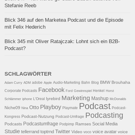
Stefanie Reeb
Blick 346 auf den Marketea Podcast und die Episode
mit Felix Hederich
Blick 345 mit Oliver Ratajczak: Lohnt sich ein B2B-
Podcast?
SCHLAGWÖRTER
BMW
Brouhaha
adobe
Audio-Marketing
Bahn
Blog
Adam Curry
ADM
Apple
Facebook
Corporate Podcasts
Henkel
Ford
Gewinnspiel
Horst
Marketing
Mashup
lyrebird
L'Oreal
Schlämmer
iphone
McDonalds
Podcast
Playboy
Otto
Niche09
Playmate
Podcast-
Nina
Podcasting
Podcast-Nutzung
Kongress
Podcast-Umfrage
Podcastumfrage
Social Media
Podcasts
Ramses
Podpimp
Studie
Twitter
tellerrand
toptrnd
voice avatar
Video
voice
voco