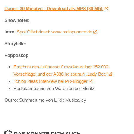
Dauer: 30 Minuten : Download als MP3 (30 Mb)
Shownotes
:
Intro
:
Spot Ölbohrinsel: www.radiopannen.de
Storyteller
Popposkop
Ergebnis des Lufthansa Crowdsourcing: 152.000
Vorschläge, und der A380 heisst nun „Lady Bee“
Tchibo Ideas Interview bei PR-Blogger
Radiokampagne von Waren an der Müritz
Outro
: Summertime von Lil’d : Musicalley
DAS KÖNNTE DICH AUCH