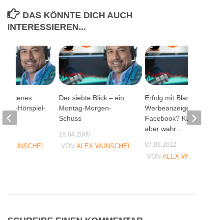
DAS KÖNNTE DICH AUCH
INTERESSIEREN...
the-Scenes
Der siebte Blick – ein
Erfolg mit Blanko-
dcast-Hörspiel-
Montag-Morgen-
Werbeanzeigen auf
on
Schuss
Facebook? Kurios,
aber wahr…
07
18.04.2005
07.08.2012
EX WUNSCHEL
VON
ALEX WUNSCHEL
VON
ALEX WUNSCHEL