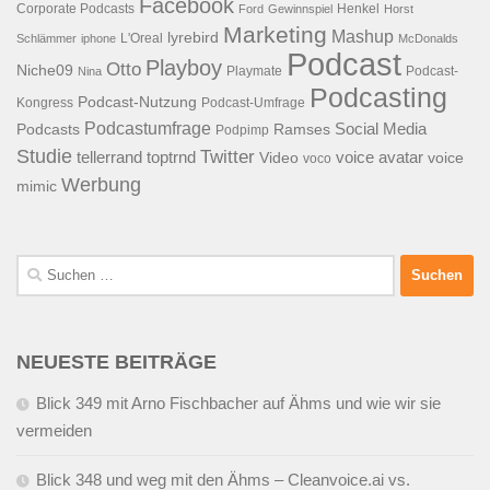
Facebook
Corporate Podcasts
Henkel
Ford
Gewinnspiel
Horst
Marketing
Mashup
lyrebird
L'Oreal
Schlämmer
iphone
McDonalds
Podcast
Playboy
Otto
Niche09
Playmate
Podcast-
Nina
Podcasting
Podcast-Nutzung
Kongress
Podcast-Umfrage
Podcastumfrage
Social Media
Podcasts
Ramses
Podpimp
Studie
Twitter
tellerrand
toptrnd
voice avatar
Video
voice
voco
Werbung
mimic
Suchen
nach:
NEUESTE BEITRÄGE
Blick 349 mit Arno Fischbacher auf Ähms und wie wir sie
vermeiden
Blick 348 und weg mit den Ähms – Cleanvoice.ai vs.