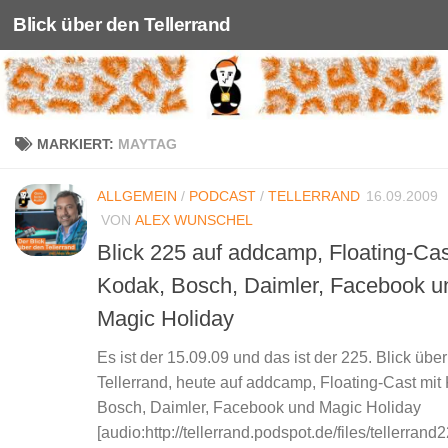
Blick über den Tellerrand
Unter dem Inhalt
MARKIERT:
MAYTAG
ALLGEMEIN
/
PODCAST
/
TELLERRAND
16.09.2009
VON
ALEX WUNSCHEL
Blick 225 auf addcamp, Floating-Cas
Kodak, Bosch, Daimler, Facebook u
Magic Holiday
Es ist der 15.09.09 und das ist der 225. Blick übe
Tellerrand, heute auf addcamp, Floating-Cast mit
Bosch, Daimler, Facebook und Magic Holiday
[audio:http://tellerrand.podspot.de/files/tellerran