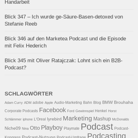
Handarbeit
Blick 347 – Ich wurde ge-Säure-Basen-detoxed von
Stefanie Reeb
Blick 346 auf den Marketea Podcast und die Episode
mit Felix Hederich
Blick 345 mit Oliver Ratajczak: Lohnt sich ein B2B-
Podcast?
SCHLAGWÖRTER
BMW
Brouhaha
adobe
Audio-Marketing
Bahn
Blog
Adam Curry
ADM
Apple
Facebook
Corporate Podcasts
Henkel
Ford
Gewinnspiel
Horst
Marketing
Mashup
lyrebird
L'Oreal
Schlämmer
iphone
McDonalds
Podcast
Playboy
Otto
Niche09
Playmate
Podcast-
Nina
Podcasting
Podcast-Nutzung
Kongress
Podcast-Umfrage