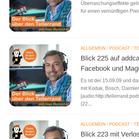
Überraschungseffekte geli
für einen vernünftigen Pre
ALLGEMEIN
/
PODCAST
/
T
Blick 225 auf addc
Facebook und Magi
Es ist der 15.09.09 und da
mit Kodak, Bosch, Daimle
[audio:http://tellerrand.p
(22...
ALLGEMEIN
/
PODCAST
/
T
Blick 223 mit Verl