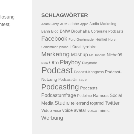
SCHLAGWÖRTER
erlosung
adobe
Audio-Marketing
test,
Adam Curry
ADM
Apple
BMW
Brouhaha
Bahn
Blog
Corporate Podcasts
Facebook
Henkel
Ford
Gewinnspiel
Horst
lyrebird
L'Oreal
Schlämmer
iphone
Marketing
Mashup
Niche09
McDonalds
Playboy
Otto
Playmate
Nina
Podcast
Podcast-
Podcast-Kongress
Nutzung
Podcast-Umfrage
Podcasting
Podcasts
Podcastumfrage
Social
Ramses
Podpimp
Studie
Twitter
Media
tellerrand
toptrnd
voice avatar
Video
voice mimic
voco
Werbung