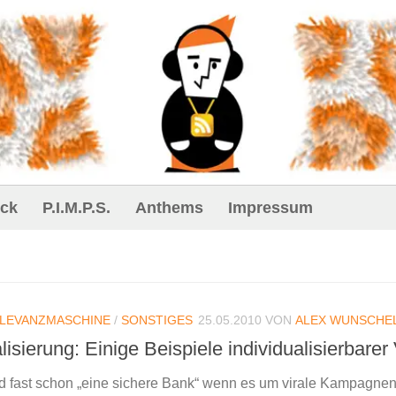
ck
P.I.M.P.S.
Anthems
Impressum
LEVANZMASCHINE
/
SONSTIGES
25.05.2010
VON
ALEX WUNSCHE
lisierung: Einige Beispiele individualisierbarer
nd fast schon „eine sichere Bank“ wenn es um virale Kampagnen