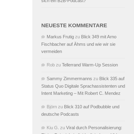
sich ein B2B-Podcast?
NEUESTE KOMMENTARE
Markus Frutig
zu
Blick 349 mit Arno
Fischbacher auf Ähms und wie wir sie
vermeiden
Rob
zu
Tellerrand Warm-Up Session
Sammy Zimmermanns
zu
Blick 335 auf
Status Quo Digitale Sprachassistenten und
Intent Marketing – Mit Robert C. Mendez
Björn
zu
Blick 310 auf Podbubble und
deutsche Podcasts
Kiu G.
zu
Viral durch Personalisierung: