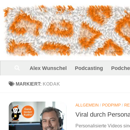
Unter dem Inhalt
Alex Wunschel
Podcasting
Podche
MARKIERT:
KODAK
ALLGEMEIN
/
PODPIMP
/
RE
Viral durch Persona
Personalisierte Videos si