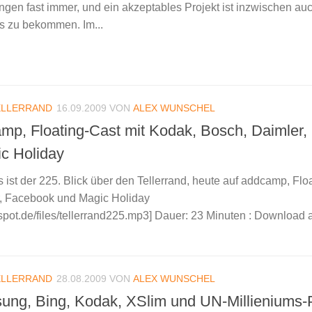
ngen fast immer, und ein akzeptables Projekt ist inzwischen au
is zu bekommen. Im...
ELLERRAND
16.09.2009
VON
ALEX WUNSCHEL
amp, Floating-Cast mit Kodak, Bosch, Daimler,
c Holiday
s ist der 225. Blick über den Tellerrand, heute auf addcamp, Flo
r, Facebook und Magic Holiday
odspot.de/files/tellerrand225.mp3] Dauer: 23 Minuten : Download
ELLERRAND
28.08.2009
VON
ALEX WUNSCHEL
osung, Bing, Kodak, XSlim und UN-Millieniums