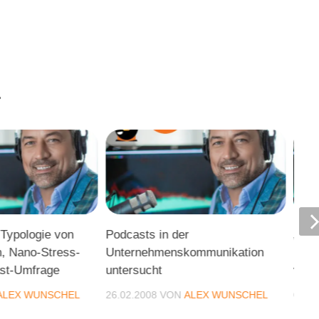
.
 Typologie von
Podcasts in der
„Mak
, Nano-Stress-
Unternehmenskommunikation
Merc
ast-Umfrage
untersucht
von
ALEX WUNSCHEL
26.02.2008
VON
ALEX WUNSCHEL
05.0