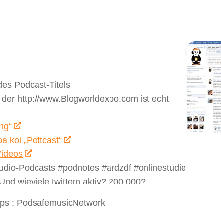
des Podcast-Titels
 der http://www.Blogworldexpo.com ist echt
ng“
a koi „Pottcast“
Videos
udio-Podcasts #podnotes #ardzdf #onlinestudie
Und wieviele twittern aktiv? 200.000?
Maps : PodsafemusicNetwork