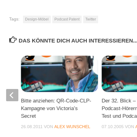
Tags:
Design-Möbel
Podcast Patent
Twitter
DAS KÖNNTE DICH AUCH INTERESSIEREN..
k von
Bitte anziehen: QR-Code-CLP-
Der 32. Blick –
Kampagne von Victoria’s
Podcast-Hörern
Secret
Test und Podc
CHEL
26.08.2011
VON
ALEX WUNSCHEL
07.10.2005
VON