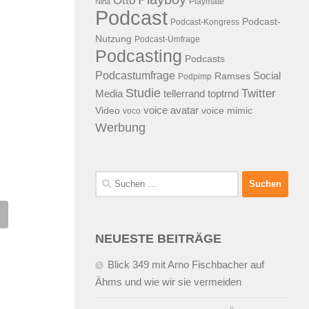
Otto
Playmate
Nina
Podcast
Podcast-
Podcast-Kongress
Nutzung
Podcast-Umfrage
Podcasting
Podcasts
Podcastumfrage
Social
Ramses
Podpimp
Studie
Twitter
Media
tellerrand
toptrnd
voice avatar
Video
voice mimic
voco
Werbung
Suchen
nach:
ing of“ Soundlogo
What u can do with a dead
NEUESTE BEITRÄGE
edes Benz oder ein Viral
iPod…
 VW?
Blick 349 mit Arno Fischbacher auf
25.02.2008
VON
ALEX WUNSCHE
Ähms und wie wir sie vermeiden
2.2008
VON
ALEX WUNSCHEL