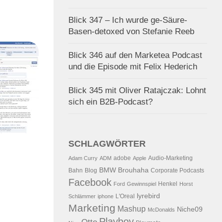
Blick 347 – Ich wurde ge-Säure-
Basen-detoxed von Stefanie Reeb
Blick 346 auf den Marketea Podcast
und die Episode mit Felix Hederich
Blick 345 mit Oliver Ratajczak: Lohnt
sich ein B2B-Podcast?
SCHLAGWÖRTER
adobe
Audio-Marketing
Adam Curry
ADM
Apple
BMW
Brouhaha
Bahn
Blog
Corporate Podcasts
Facebook
Henkel
Ford
Gewinnspiel
Horst
lyrebird
L'Oreal
Schlämmer
iphone
Marketing
Mashup
Niche09
McDonalds
Playboy