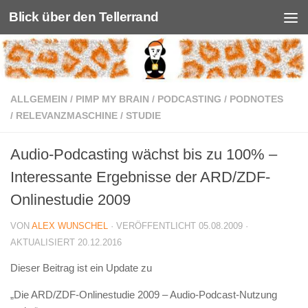
Blick über den Tellerrand
Unter dem Inhalt
ALLGEMEIN
/
PIMP MY BRAIN
/
PODCASTING
/
PODNOTES
/
RELEVANZMASCHINE
/
STUDIE
Audio-Podcasting wächst bis zu 100% –
Interessante Ergebnisse der ARD/ZDF-
Onlinestudie 2009
VON
ALEX WUNSCHEL
· VERÖFFENTLICHT
05.08.2009
·
AKTUALISIERT
20.12.2016
Dieser Beitrag ist ein Update zu
„Die ARD/ZDF-Onlinestudie 2009 – Audio-Podcast-Nutzung