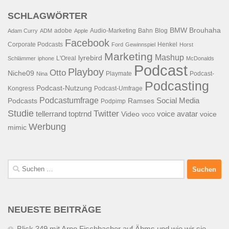
SCHLAGWÖRTER
BMW
Brouhaha
adobe
Audio-Marketing
Bahn
Blog
Adam Curry
ADM
Apple
Facebook
Corporate Podcasts
Henkel
Ford
Gewinnspiel
Horst
Marketing
Mashup
lyrebird
L'Oreal
Schlämmer
iphone
McDonalds
Podcast
Playboy
Otto
Niche09
Playmate
Podcast-
Nina
Podcasting
Podcast-Nutzung
Kongress
Podcast-Umfrage
Podcastumfrage
Social Media
Podcasts
Ramses
Podpimp
Studie
Twitter
tellerrand
toptrnd
voice avatar
Video
voice
voco
Werbung
mimic
Suchen
nach:
NEUESTE BEITRÄGE
Blick 349 mit Arno Fischbacher auf Ähms und wie wir sie