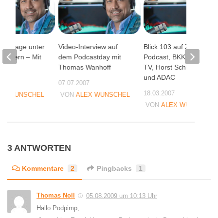
-Umfrage unter
Video-Interview auf
Blick 103 auf Zombie-
Nutzern – Mit
dem Podcastday mit
Podcast, BKK, Current
g
Thomas Wanhoff
TV, Horst Schlämmer
und ADAC
05
07.07.2007
18.03.2007
EX WUNSCHEL
VON
ALEX WUNSCHEL
VON
ALEX WUNSCHEL
3 ANTWORTEN
Kommentare
2
Pingbacks
1
Thomas Noll
05.08.2009 um 10:13 Uhr
Hallo Podpimp,