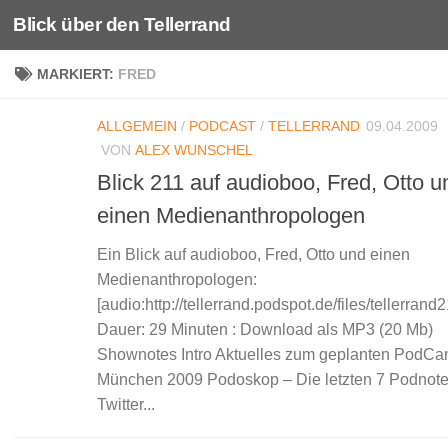
Blick über den Tellerrand
Unter dem Inhalt
MARKIERT:
FRED
ALLGEMEIN
/
PODCAST
/
TELLERRAND
09.04.2009
VON
ALEX WUNSCHEL
Blick 211 auf audioboo, Fred, Otto u
einen Medienanthropologen
Ein Blick auf audioboo, Fred, Otto und einen
Medienanthropologen:
[audio:http://tellerrand.podspot.de/files/tellerrand
Dauer: 29 Minuten : Download als MP3 (20 Mb)
Shownotes Intro Aktuelles zum geplanten PodC
München 2009 Podoskop – Die letzten 7 Podnot
Twitter...