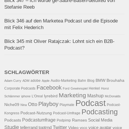
Blick 347 – Ich wurde ge-Säure-Basen-detoxed von
Stefanie Reeb
Blick 346 auf den Marketea Podcast und die Episode
mit Felix Hederich
Blick 345 mit Oliver Ratajczak: Lohnt sich ein B2B-
Podcast?
SCHLAGWÖRTER
BMW
Brouhaha
adobe
Audio-Marketing
Bahn
Blog
Adam Curry
ADM
Apple
Facebook
Corporate Podcasts
Henkel
Ford
Gewinnspiel
Horst
Marketing
Mashup
lyrebird
L'Oreal
Schlämmer
iphone
McDonalds
Podcast
Playboy
Otto
Niche09
Playmate
Podcast-
Nina
Podcasting
Podcast-Nutzung
Kongress
Podcast-Umfrage
Podcastumfrage
Social Media
Podcasts
Ramses
Podpimp
Studie
Twitter
tellerrand
toptrnd
voice avatar
Video
voice
voco