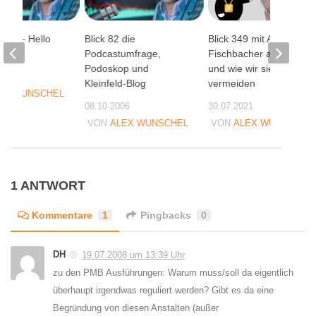
lick – Hello
Blick 82 die
Blick 349 mit Arno
Podcastumfrage,
Fischbacher auf Ähms
Podoskop und
und wie wir sie
05
Kleinfeld-Blog
vermeiden
EX WUNSCHEL
08.10.2006
30.07.2021
VON
ALEX WUNSCHEL
VON
ALEX WUNSCHEL
1 ANTWORT
Kommentare
1
Pingbacks
0
DH
19.07.2008 um 13:39 Uhr
zu den PMB Ausführungen: Warum muss/soll da eigentlich
überhaupt irgendwas reguliert werden? Gibt es da eine
Begründung von diesen Anstalten (außer