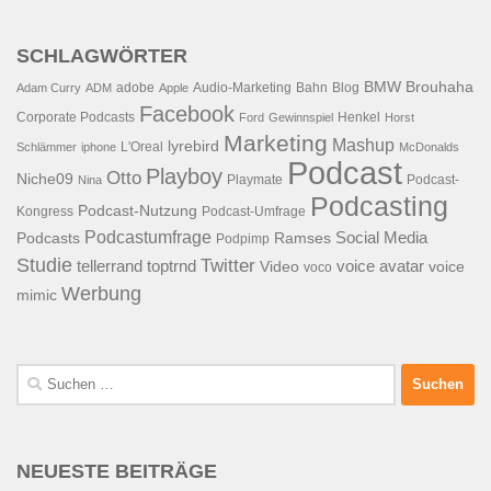
SCHLAGWÖRTER
BMW
Brouhaha
adobe
Audio-Marketing
Bahn
Blog
Adam Curry
ADM
Apple
Facebook
Corporate Podcasts
Henkel
Ford
Gewinnspiel
Horst
Marketing
Mashup
lyrebird
L'Oreal
Schlämmer
iphone
McDonalds
Podcast
Playboy
Otto
Niche09
Playmate
Podcast-
Nina
Podcasting
Podcast-Nutzung
Kongress
Podcast-Umfrage
Podcastumfrage
Social Media
Podcasts
Ramses
Podpimp
Studie
Twitter
tellerrand
toptrnd
voice avatar
Video
voice
voco
Werbung
mimic
Suchen
nach:
NEUESTE BEITRÄGE