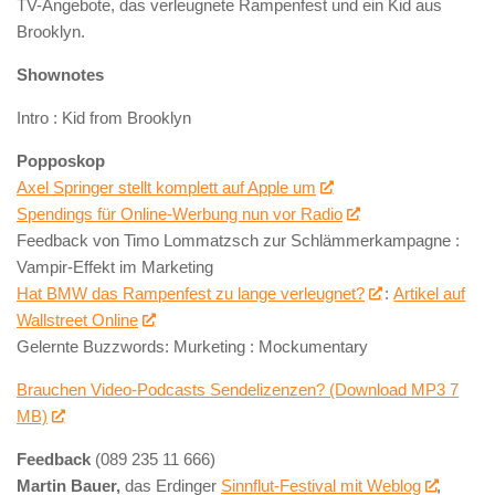
TV-Angebote, das verleugnete Rampenfest und ein Kid aus
Brooklyn.
Shownotes
Intro : Kid from Brooklyn
Popposkop
Axel Springer stellt komplett auf Apple um
Spendings für Online-Werbung nun vor Radio
Feedback von Timo Lommatzsch zur Schlämmerkampagne :
Vampir-Effekt im Marketing
Hat BMW das Rampenfest zu lange verleugnet?
:
Artikel auf
Wallstreet Online
Gelernte Buzzwords: Murketing : Mockumentary
Brauchen Video-Podcasts Sendelizenzen? (Download MP3 7
MB)
Feedback
(089 235 11 666)
Martin Bauer,
das Erdinger
Sinnflut-Festival mit Weblog
,