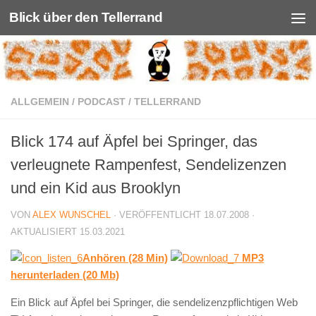
Blick über den Tellerrand
Unter dem Inhalt
ALLGEMEIN
/
PODCAST
/
TELLERRAND
Blick 174 auf Äpfel bei Springer, das
verleugnete Rampenfest, Sendelizenzen
und ein Kid aus Brooklyn
VON
ALEX WUNSCHEL
· VERÖFFENTLICHT
18.07.2008
·
AKTUALISIERT
15.03.2021
Anhören (28 Min)
MP3
herunterladen (20 Mb)
Ein Blick auf Äpfel bei Springer, die sendelizenzpflichtigen Web